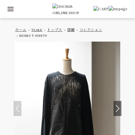
ホーム
>
TAAKK
>
トップス
>
店舗
>
コレクション
> RIDERS T-SHIRTS