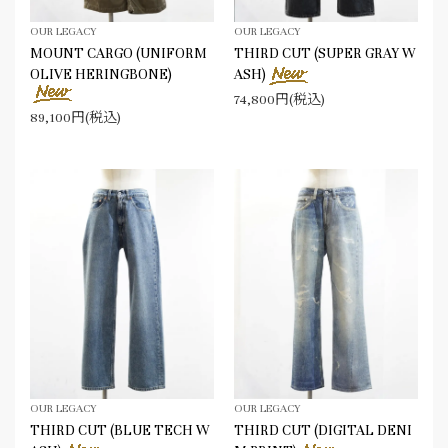
OUR LEGACY
OUR LEGACY
MOUNT CARGO (UNIFORM
THIRD CUT (SUPER GRAY W
OLIVE HERINGBONE)
ASH)
74,800円(税込)
89,100円(税込)
OUR LEGACY
OUR LEGACY
THIRD CUT (BLUE TECH W
THIRD CUT (DIGITAL DENI