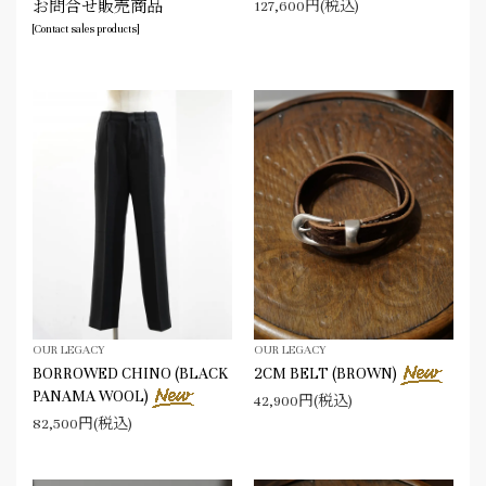
お問合せ販売商品
127,600円(税込)
[Contact sales products]
OUR LEGACY
OUR LEGACY
BORROWED CHINO (BLACK
2CM BELT (BROWN)
PANAMA WOOL)
42,900円(税込)
82,500円(税込)