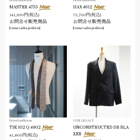
DriesVanNoten
DriesVanNoten
MASTER 4755
HAX 4612
141,900円(税込)
73,700円(税込)
お問合せ販売商品
お問合せ販売商品
[Contact sales products]
[Contact sales products]
DriesVanNoten
OUR LEGACY
TIE 102 Q.4902
UNCONSTRUCTED DB BLA
ZER
41,800円(税込)