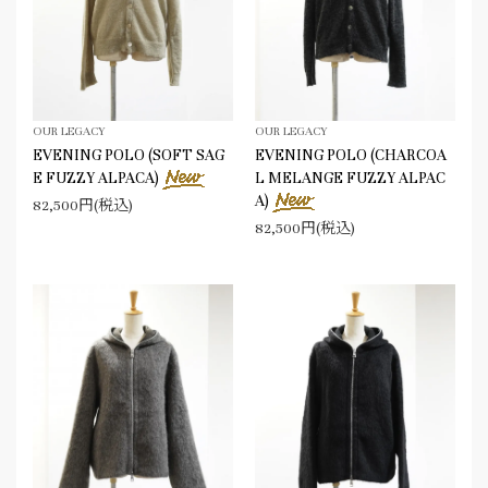
OUR LEGACY
OUR LEGACY
EVENING POLO (SOFT SAG
EVENING POLO (CHARCOA
E FUZZY ALPACA)
L MELANGE FUZZY ALPAC
A)
82,500円(税込)
82,500円(税込)