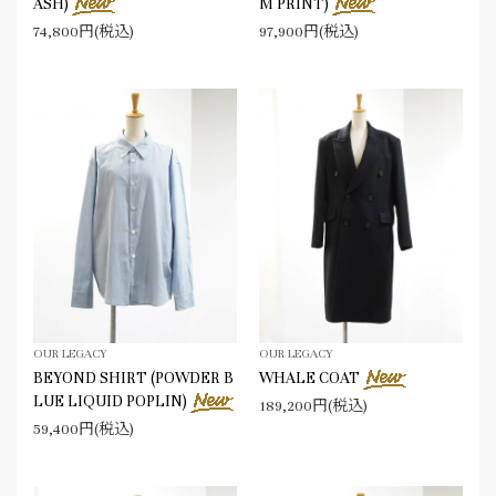
ASH)
M PRINT)
74,800円(税込)
97,900円(税込)
OUR LEGACY
OUR LEGACY
BEYOND SHIRT (POWDER B
WHALE COAT
LUE LIQUID POPLIN)
189,200円(税込)
59,400円(税込)