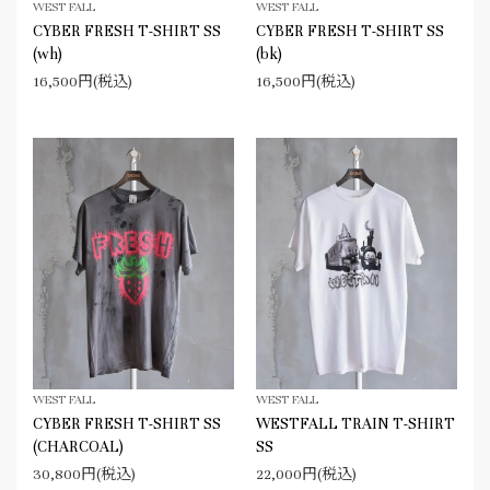
WEST FALL
WEST FALL
CYBER FRESH T-SHIRT SS
CYBER FRESH T-SHIRT SS
(wh)
(bk)
16,500円(税込)
16,500円(税込)
WEST FALL
WEST FALL
CYBER FRESH T-SHIRT SS
WESTFALL TRAIN T-SHIRT
(CHARCOAL)
SS
30,800円(税込)
22,000円(税込)