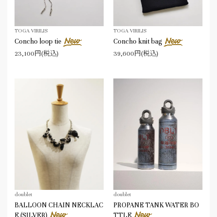
TOGA VIRILIS
TOGA VIRILIS
Concho loop tie
Concho knit bag
23,100円(税込)
39,600円(税込)
doublet
doublet
BALLOON CHAIN NECKLAC
PROPANE TANK WATER BO
E (SILVER)
TTLE