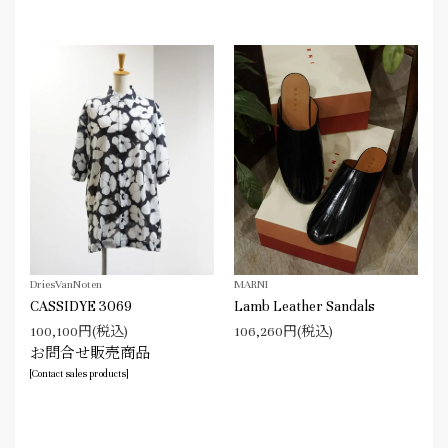
DriesVanNoten
MARNI
CASSIDYE 3069
Lamb Leather Sandals
100,100円(税込)
106,260円(税込)
お問合せ販売商品
[Contact sales products]