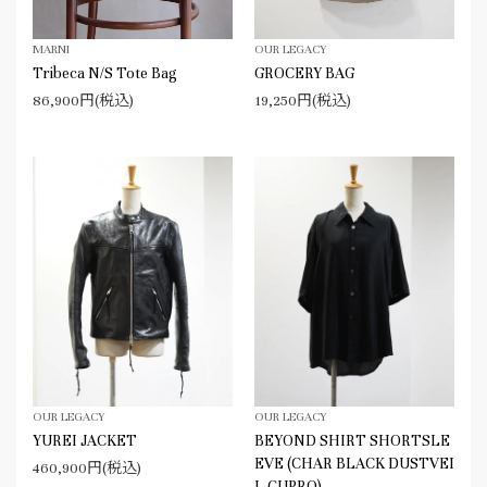
MARNI
OUR LEGACY
Tribeca N/S Tote Bag
GROCERY BAG
86,900円(税込)
19,250円(税込)
OUR LEGACY
OUR LEGACY
YUREI JACKET
BEYOND SHIRT SHORTSLE
EVE (CHAR BLACK DUSTVEI
460,900円(税込)
L CUPRO)