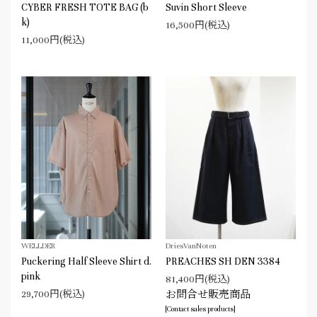
CYBER FRESH TOTE BAG (b
Suvin Short Sleeve
k)
16,500円(税込)
11,000円(税込)
WELLDER
DriesVanNoten
Puckering Half Sleeve Shirt d.
PREACHES SH DEN 3384
pink
81,400円(税込)
29,700円(税込)
お問合せ販売商品
[Contact sales products]