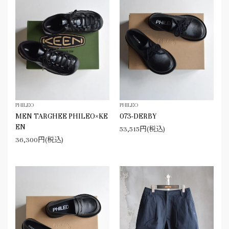
PHILEO
PHILEO
MEN TARGHEE PHILEO×KE
073-DERBY
EN
53,515円(税込)
36,300円(税込)