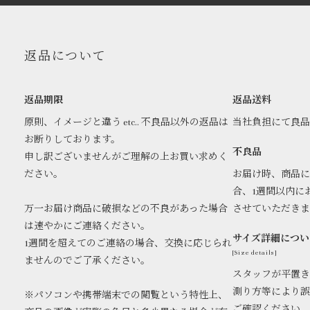
返品について
返品期限
返品送料
原則、イメージと違う etc.. 不良品以外の返品は
当社負担にて良
お断りしております。
不良品
申し訳ございませんがご理解の上お買い求めく
ださい。
お届け時、商品に
合、1週間以内に
万一お届け商品に破損などの不良があった場合
させていただき
は速やかにご連絡ください。
サイズ詳細につい
1週間を超えてのご連絡の場合、交換に応じられ
[Size details]
ませんのでご了承ください。
スタッフが平置き
測り方等により誤
※パソコンや携帯端末での閲覧という特性上、
ご確認ください。