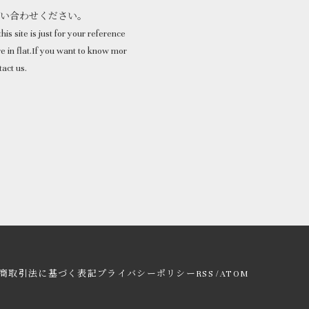
問い合わせください。
his site is just for your reference
 in flat.If you want to know mor
tact us.
/
商取引法に基づく表記
プライバシーポリシー
RSS
ATOM