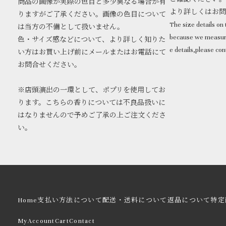
商品の画像が実際の色目と多少異なる場合が有
より詳しくはお
りますがご了承ください。画像の色目について
The size details on t
は当方の不備として扱いません。
because we measure
色・サイズ感などについて、より詳しく知りた
e details,please con
い方はお買い上げ前にメールまたはお電話にて
お問合せください。
※店頭演出の一環として、ポプリを使用してお
ります。こちらの香りについては不良品扱いに
はなりませんので予めご了承の上ご注文くださ
い。
Home
支払い方法について
配送・送料について
返品について
特定
MyAccount
Cart
Contact