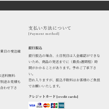
支払い方法について
[Payment method]
銀行振込
営業日の受注確
銀行振込の場合、土日祝日は入金確認ができな
いため、商品の発送までに（最長1週間程）時
間がかかることがあります。予めご了承下さ
い。
は送料無料-
恐れ入りますが、振込手数料はお客様のご負担
料別途お見積も
でお願いいたします。
い合わせ下さ
クレジットカード [credit cards]