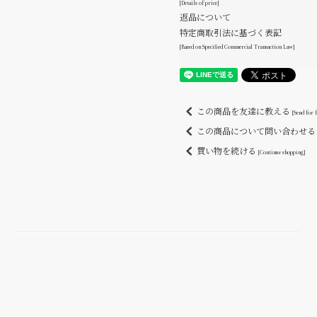
[Details of price]
返品について
特定商取引法に基づく表記
[Based on Specified Commercial Transaction Law]
この商品を友達に教える
[Send for 
この商品について問い合わせ
買い物を続ける
[Continue shopping]