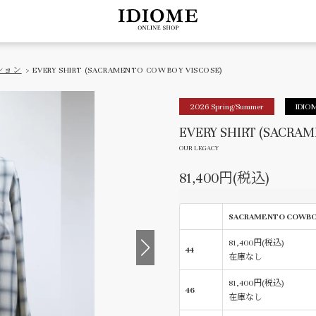
ション
> EVERY SHIRT (SACRAMENTO COWBOY VISCOSE)
2026 Spring/Summer
IDIO
EVERY SHIRT (SACRA
OUR LEGACY
81,400円(税込)
SACRAMENTO COWBO
81,400円(税込)
44
在庫なし
81,400円(税込)
46
在庫なし