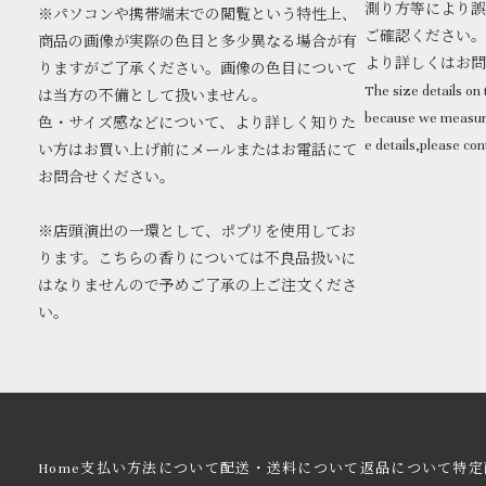
測り方等により誤
※パソコンや携帯端末での閲覧という特性上、
ご確認ください。
商品の画像が実際の色目と多少異なる場合が有
より詳しくはお
りますがご了承ください。画像の色目について
The size details on t
は当方の不備として扱いません。
because we measure
色・サイズ感などについて、より詳しく知りた
e details,please con
い方はお買い上げ前にメールまたはお電話にて
お問合せください。
※店頭演出の一環として、ポプリを使用してお
ります。こちらの香りについては不良品扱いに
はなりませんので予めご了承の上ご注文くださ
い。
Home
支払い方法について
配送・送料について
返品について
特定