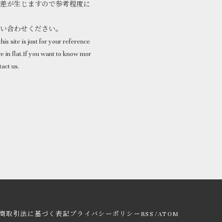
差が生じますので参考程度に
問い合わせください。
his site is just for your reference
 in flat.If you want to know mor
tact us.
/
商取引法に基づく表記
プライバシーポリシー
RSS
ATOM