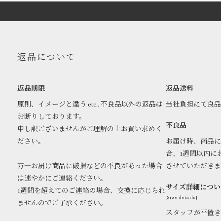
返品について
返品期限
返品送料
原則、イメージと違う etc.. 不良品以外の返品は
当社負担にて良
お断りしております。
不良品
申し訳ございませんがご理解の上お買い求めく
ださい。
お届け時、商品に
合、1週間以内に
万一お届け商品に破損などの不良があった場合
させていただき
は速やかにご連絡ください。
サイズ詳細につい
1週間を超えてのご連絡の場合、交換に応じられ
[Size details]
ませんのでご了承ください。
スタッフが平置き