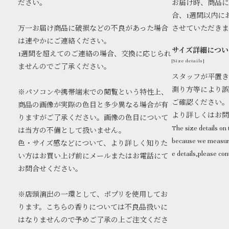
ださい。
お届け時、商品に
合、1週間以内に
万一お届け商品に破損などの不良があった場合
させていただき
は速やかにご連絡ください。
サイズ詳細につい
1週間を超えてのご連絡の場合、交換に応じられ
[Size details]
ませんのでご了承ください。
スタッフが平置き
測り方等により誤
※パソコンや携帯端末での閲覧という特性上、
ご確認ください。
商品の画像が実際の色目と多少異なる場合が有
より詳しくはお
りますがご了承ください。画像の色目について
The size details on t
は当方の不備として扱いません。
because we measure
色・サイズ感などについて、より詳しく知りた
e details,please con
い方はお買い上げ前にメールまたはお電話にて
お問合せください。
※店頭演出の一環として、ポプリを使用してお
ります。こちらの香りについては不良品扱いに
はなりませんので予めご了承の上ご注文くださ