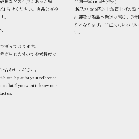
破損などの不良があった場
全国一律 1100円(税込)
お知らせください。良品と交換
-税込22,000円以上お買上げの際
ます。
沖縄及び離島へ発送の際は、送
りとなります。ご注文前にお問
て
い。
で測っております。
差が生じますので参考程度に
問い合わせください。
his site is just for your reference
 in flat.If you want to know mor
tact us.