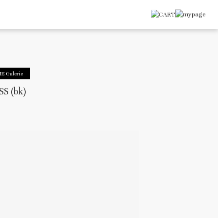
E Galerie
S (bk)