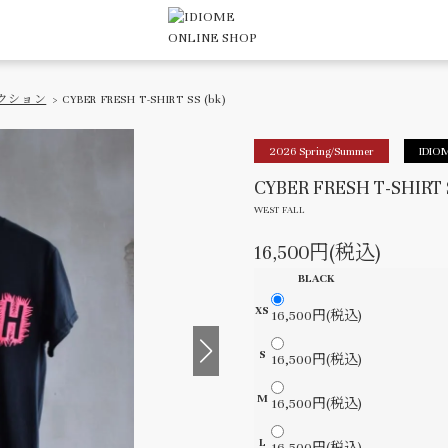
クション
> CYBER FRESH T-SHIRT SS (bk)
2026 Spring/Summer
IDIOM
CYBER FRESH T-SHIRT S
WEST FALL
16,500円(税込)
BLACK
XS
16,500円(税込)
S
16,500円(税込)
M
16,500円(税込)
L