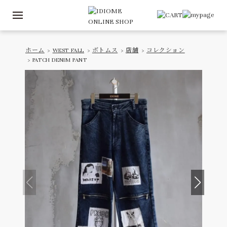
ホーム
>
WEST FALL
>
ボトムス
>
店舗
>
コレクション
> PATCH DENIM PANT