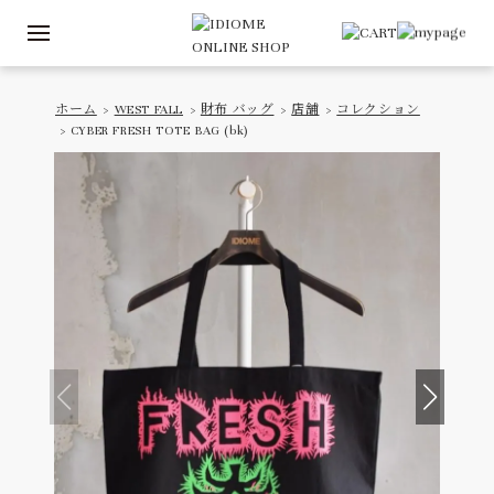
ホーム
>
WEST FALL
>
財布 バッグ
>
店舗
>
コレクション
> CYBER FRESH TOTE BAG (bk)