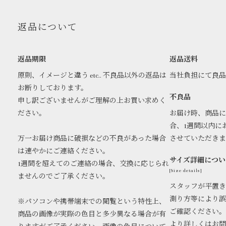
返品について
返品期限
返品送料
原則、イメージと違う etc.. 不良品以外の返品は
当社負担にて良
お断りしております。
不良品
申し訳ございませんがご理解の上お買い求めく
ださい。
お届け時、商品に
合、1週間以内に
万一お届け商品に破損などの不良があった場合
させていただき
は速やかにご連絡ください。
サイズ詳細につい
1週間を超えてのご連絡の場合、交換に応じられ
[Size details]
ませんのでご了承ください。
スタッフが平置き
測り方等により誤
※パソコンや携帯端末での閲覧という特性上、
ご確認ください。
商品の画像が実際の色目と多少異なる場合が有
より詳しくはお