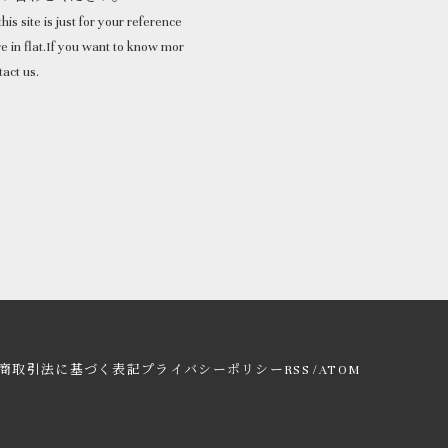
his site is just for your reference
 in flat.If you want to know mor
tact us.
/
商取引法に基づく表記
プライバシーポリシー
RSS
ATOM