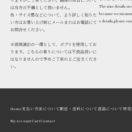
りますがご了承ください。画像の色目について
The size details on t
は当方の不備として扱いません。
because we measure
色・サイズ感などについて、より詳しく知りた
e details,please con
い方はお買い上げ前にメールまたはお電話にて
お問合せください。
※店頭演出の一環として、ポプリを使用してお
ります。こちらの香りについては不良品扱いに
はなりませんので予めご了承の上ご注文くださ
い。
Home
支払い方法について
配送・送料について
返品について
特定
MyAccount
Cart
Contact