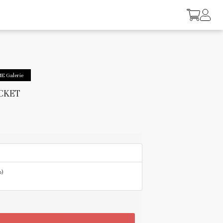
E Galerie
CKET
)