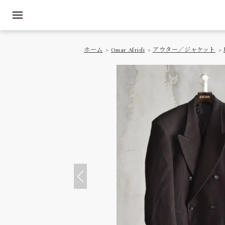
ホーム
>
Omar Afridi
>
アウター／ジャケット
>