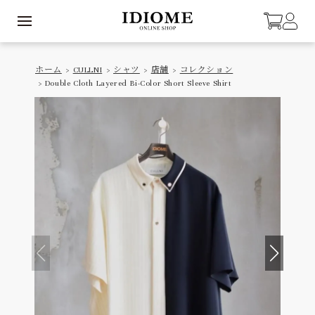
ホーム
>
CULLNI
>
シャツ
>
店舗
>
コレクション
> Double Cloth Layered Bi-Color Short Sleeve Shirt