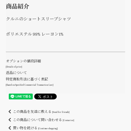
商品紹介
クルニのショートスリーブシャツ
ポリエステル 99% レーヨン1%
オプションの値段詳細
[Details of price]
返品について
特定商取引法に基づく表記
[Based on Specified Commercial Transaction Law]
この商品を友達に教える
[Send for friends]
この商品について問い合わせる
[Contact us]
買い物を続ける
[Continue shopping]