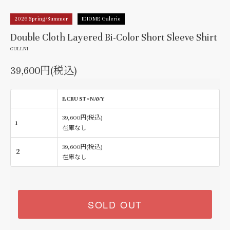
2026 Spring/Summer
IDIOME Galerie
Double Cloth Layered Bi-Color Short Sleeve Shirt
CULLNI
39,600円(税込)
ECRU ST×NAVY
39,600円(税込)
1
在庫なし
39,600円(税込)
２
在庫なし
SOLD OUT