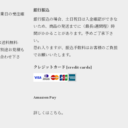
銀行振込
営業日の受注確
銀行振込の場合、土日祝日は入金確認ができな
いため、商品の発送までに（最長1週間程）時
間がかかることがあります。予めご了承下さ
い。
は送料無料-
恐れ入りますが、振込手数料はお客様のご負担
料別途お見積も
でお願いいたします。
い合わせ下さ
クレジットカード [credit cards]
Amazon Pay
詳しくはこちら。