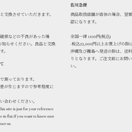
佐川急便
品と交換させていただきます。
商品取扱店舗が店休の場合、翌
認になります。
破損などの不良があった場
全国一律 1100円(税込)
お知らせください。良品と交換
-税込22,000円以上お買上げの際
ます。
沖縄及び離島へ発送の際は、送
りとなります。ご注文前にお問
て
い。
で測っております。
差が生じますので参考程度に
問い合わせください。
his site is just for your reference
 in flat.If you want to know mor
tact us.