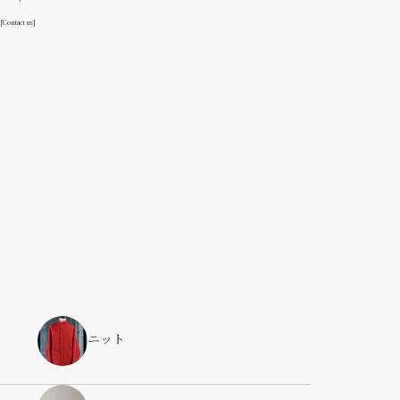
る
[Contact us]
ニット