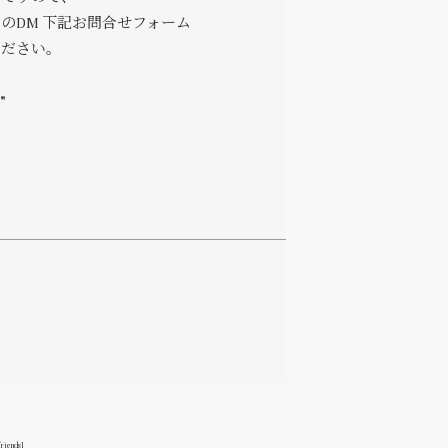
のDM 下記お問合せフォーム
ください。
"
friends]