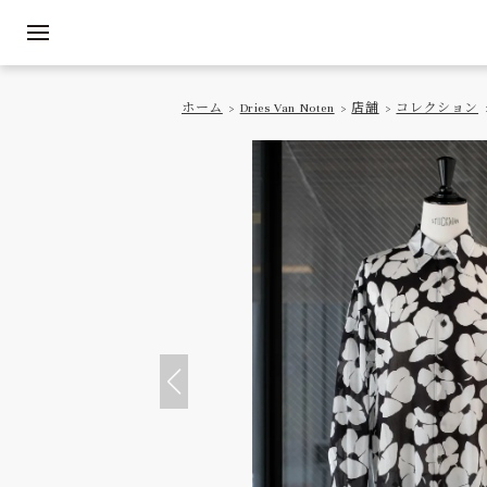
ホーム
>
Dries Van Noten
>
店舗
>
コレクション