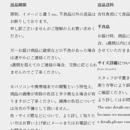
返品期限
返品送料
原則、イメージと違う etc.. 不良品以外の返品は
当社負担にて良
お断りしております。
不良品
申し訳ございませんがご理解の上お買い求めく
ださい。
お届け時、商品に
合、1週間以内に
万一お届け商品に破損などの不良があった場合
させていただき
は速やかにご連絡ください。
サイズ詳細につい
1週間を超えてのご連絡の場合、交換に応じられ
[Size details]
ませんのでご了承ください。
スタッフが平置き
測り方等により誤
※パソコンや携帯端末での閲覧という特性上、
ご確認ください。
商品の画像が実際の色目と多少異なる場合が有
より詳しくはお
りますがご了承ください。画像の色目について
The size details on t
は当方の不備として扱いません。
because we measure
色・サイズ感などについて、より詳しく知りた
e details,please con
い方はお買い上げ前にメールまたはお電話にて