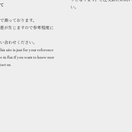
りとなります。ご注文前にお問
て
い。
で測っております。
差が生じますので参考程度に
問い合わせください。
his site is just for your reference
 in flat.If you want to know mor
tact us.