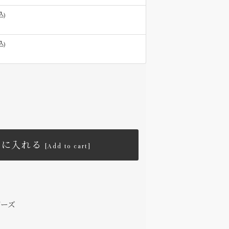
込)
込)
トに入れる
[Add to cart]
ザーズ