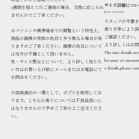
は速やかにご連絡ください。
サイズ詳細につい
1週間を超えてのご連絡の場合、交換に応じられ
[Size details]
ませんのでご了承ください。
スタッフが平置き
測り方等により誤
※パソコンや携帯端末での閲覧という特性上、
ご確認ください。
商品の画像が実際の色目と多少異なる場合が有
より詳しくはお
りますがご了承ください。画像の色目について
The size details on t
は当方の不備として扱いません。
because we measure
色・サイズ感などについて、より詳しく知りた
e details,please con
い方はお買い上げ前にメールまたはお電話にて
お問合せください。
※店頭演出の一環として、ポプリを使用してお
ります。こちらの香りについては不良品扱いに
はなりませんので予めご了承の上ご注文くださ
い。