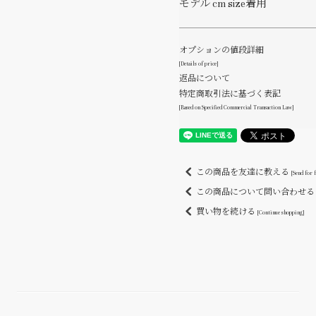
モデル cm size着用
オプションの値段詳細
[Details of price]
返品について
特定商取引法に基づく表記
[Based on Specified Commercial Transaction Law]
この商品を友達に教える
[Send for 
この商品について問い合わせ
買い物を続ける
[Continue shopping]