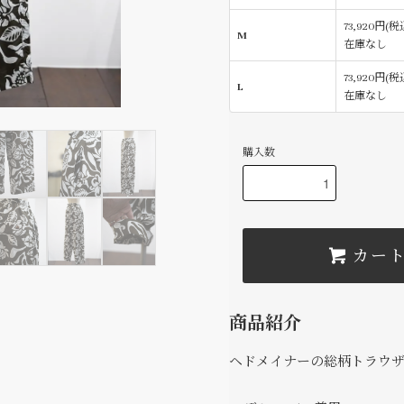
73,920円(税
M
在庫なし
73,920円(税
L
在庫なし
購入数
カー
商品紹介
ヘドメイナーの総柄トラウ