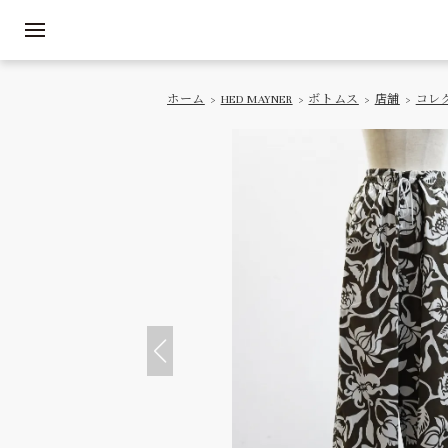
ホーム
>
HED MAYNER
>
ボトムス
>
店舗
>
コレ