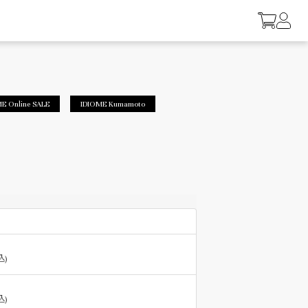
E Online SALE
IDIOME Kumamoto
込)
込)