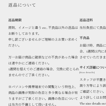
返品について
返品期限
返品送料
原則、イメージと違う etc.. 不良品以外の返品は
当社負担にて良
お断りしております。
不良品
申し訳ございませんがご理解の上お買い求めく
ださい。
お届け時、商品に
合、1週間以内に
万一お届け商品に破損などの不良があった場合
させていただき
は速やかにご連絡ください。
サイズ詳細につい
1週間を超えてのご連絡の場合、交換に応じられ
[Size details]
ませんのでご了承ください。
スタッフが平置き
測り方等により誤
※パソコンや携帯端末での閲覧という特性上、
ご確認ください。
商品の画像が実際の色目と多少異なる場合が有
より詳しくはお
りますがご了承ください。画像の色目について
The size details on t
は当方の不備として扱いません。