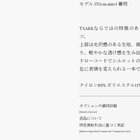
モデル 170cm size1 着用
TAAKKならではの特徴の
ツ。
上部は光沢感のある生地、
り、軽やかな透け感を生み
ドローコードでシルエット
在に表情を変えられる一本
ナイロン89% ポリエステル11
オプションの値段詳細
[Details of price]
返品について
特定商取引法に基づく表記
[Based on Specified Commercial Transaction Law]