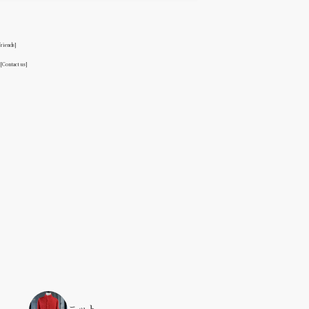
friends]
る
[Contact us]