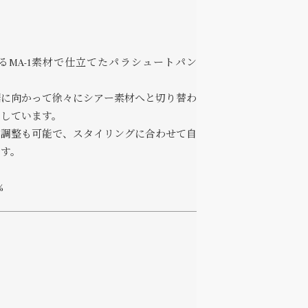
あるMA-1素材で仕立てたパラシュートパン
裾に向かって徐々にシアー素材へと切り替わ
出しています。
の調整も可能で、スタイリングに合わせて自
です。
%