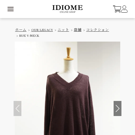
ホーム
>
OUR LEGACY
>
ニット
>
店舗
>
コレクション
> RUE V-NECK