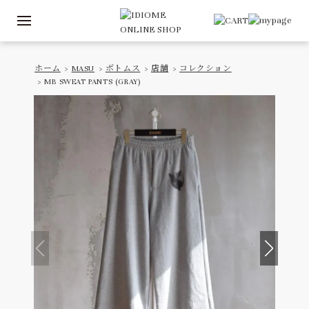
ホーム
>
MASU
>
ボトムス
>
店舗
>
コレクション
> MB SWEAT PANTS (GRAY)