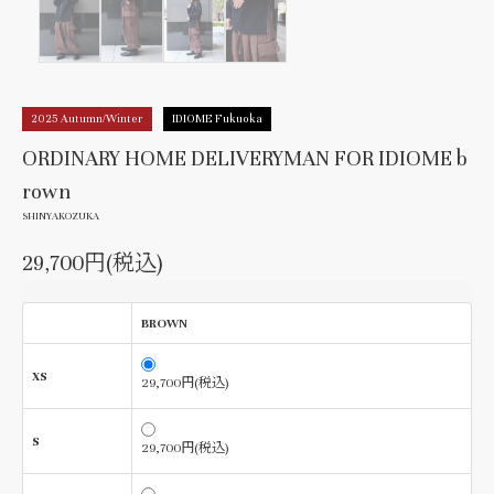
2025 Autumn/Winter
IDIOME Fukuoka
ORDINARY HOME DELIVERYMAN FOR IDIOME b
rown
SHINYAKOZUKA
29,700円(税込)
BROWN
XS
29,700円(税込)
S
29,700円(税込)