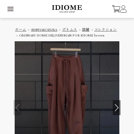
ホーム
>
SHINYAKOZUKA
>
ボトムス
>
店舗
>
コレクション
> ORDINARY HOME DELIVERYMAN FOR IDIOME brown