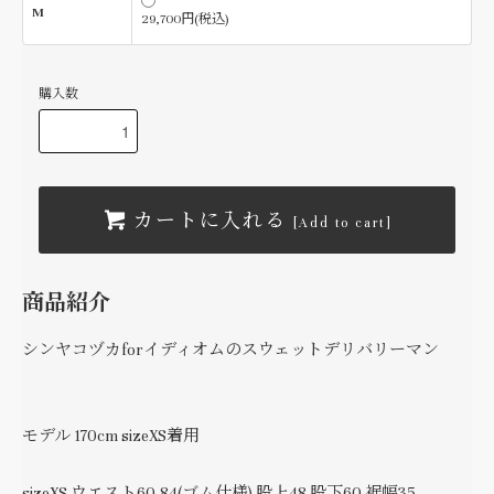
M
29,700円(税込)
購入数
カートに入れる
[Add to cart]
商品紹介
シンヤコヅカforイディオムのスウェットデリバリーマン
モデル 170cm sizeXS着用
sizeXS ウエスト60-84(ゴム仕様) 股上48 股下60 裾幅35