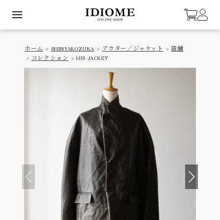
ホーム
>
SHINYAKOZUKA
>
アウター／ジャケット
>
店舗
>
コレクション
> HIS JACKET