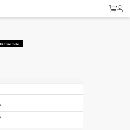
ME Kumamoto
)
)