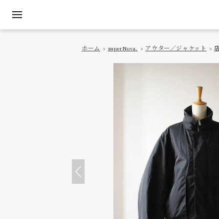
ホーム
>
superNova.
>
アウター／ジャケット
>