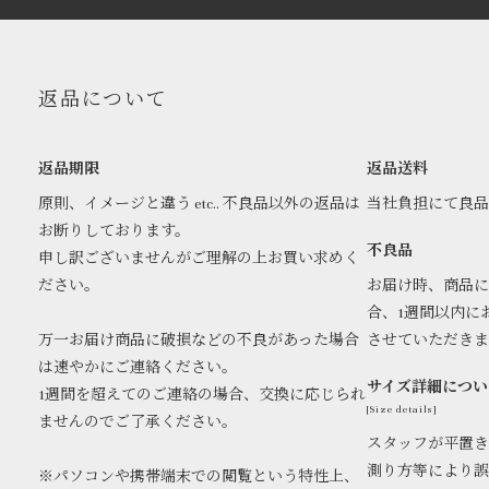
返品について
返品期限
返品送料
原則、イメージと違う etc.. 不良品以外の返品は
当社負担にて良
お断りしております。
不良品
申し訳ございませんがご理解の上お買い求めく
ださい。
お届け時、商品に
合、1週間以内に
万一お届け商品に破損などの不良があった場合
させていただき
は速やかにご連絡ください。
サイズ詳細につい
1週間を超えてのご連絡の場合、交換に応じられ
[Size details]
ませんのでご了承ください。
スタッフが平置き
測り方等により誤
※パソコンや携帯端末での閲覧という特性上、