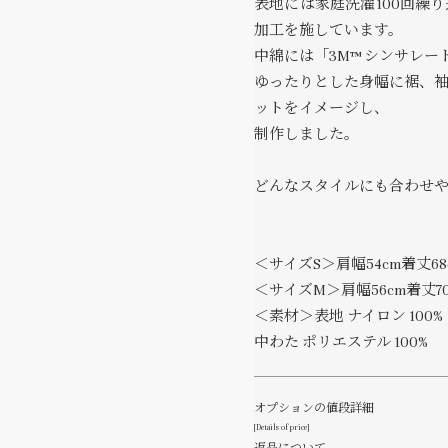
表地には家庭洗濯100回繰
加工を施しています。
中綿には「3M™ シンサレ
ゆったりとした身幅に裾、
ットをイメージし、
制作しました。
どんなスタイルにも合わせ
＜サイズS＞肩幅54cm着丈68
＜サイズM＞肩幅56cm着丈70
＜素材＞表地 ナイロン 100%
中わた ポリエステル 100%
オプションの値段詳細
[Details of price]