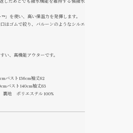
り返したあとでも撥水機能を維持する強撥水
ート™」を使い、高い保温力を発揮します。
袖口はゴムで絞り、バルーンのようなシルエ
やすい、高機能アウターです。
cmバスト136cm袖丈62
cmバスト140cm袖丈63
 裏地 ポリエステル 100%