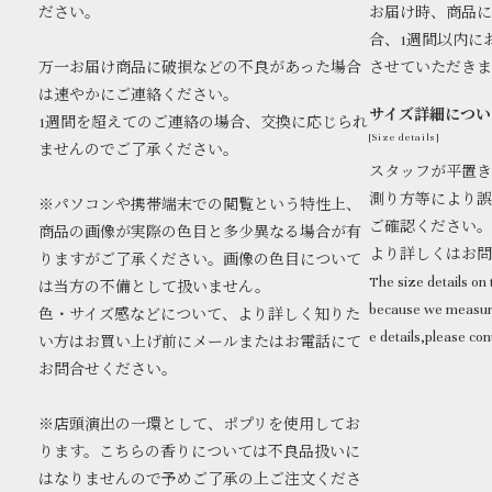
ださい。
お届け時、商品に
合、1週間以内に
万一お届け商品に破損などの不良があった場合
させていただき
は速やかにご連絡ください。
サイズ詳細につい
1週間を超えてのご連絡の場合、交換に応じられ
[Size details]
ませんのでご了承ください。
スタッフが平置き
測り方等により誤
※パソコンや携帯端末での閲覧という特性上、
ご確認ください。
商品の画像が実際の色目と多少異なる場合が有
より詳しくはお
りますがご了承ください。画像の色目について
The size details on t
は当方の不備として扱いません。
because we measure
色・サイズ感などについて、より詳しく知りた
e details,please con
い方はお買い上げ前にメールまたはお電話にて
お問合せください。
※店頭演出の一環として、ポプリを使用してお
ります。こちらの香りについては不良品扱いに
はなりませんので予めご了承の上ご注文くださ