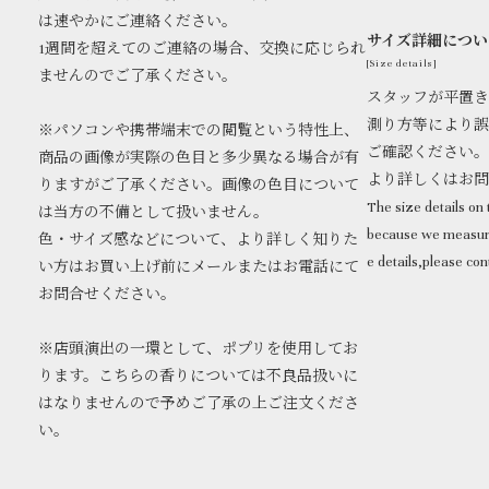
は速やかにご連絡ください。
サイズ詳細につい
1週間を超えてのご連絡の場合、交換に応じられ
[Size details]
ませんのでご了承ください。
スタッフが平置き
測り方等により誤
※パソコンや携帯端末での閲覧という特性上、
ご確認ください。
商品の画像が実際の色目と多少異なる場合が有
より詳しくはお
りますがご了承ください。画像の色目について
The size details on t
は当方の不備として扱いません。
because we measure
色・サイズ感などについて、より詳しく知りた
e details,please con
い方はお買い上げ前にメールまたはお電話にて
お問合せください。
※店頭演出の一環として、ポプリを使用してお
ります。こちらの香りについては不良品扱いに
はなりませんので予めご了承の上ご注文くださ
い。