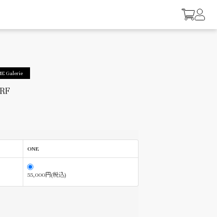
E Galerie
RF
ONE
55,000円(税込)