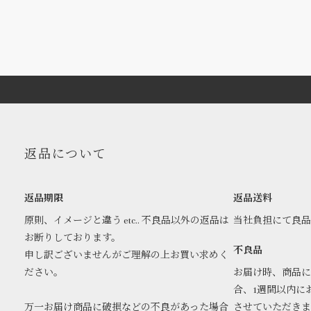
返品について
返品期限
返品送料
原則、イメージと違う etc.. 不良品以外の返品は
当社負担にて良
お断りしております。
不良品
申し訳ございませんがご理解の上お買い求めく
ださい。
お届け時、商品に
合、1週間以内に
万一お届け商品に破損などの不良があった場合
させていただき