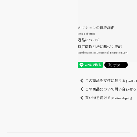
オプションの値段詳細
[Details of price]
返品について
特定商取引法に基づく表記
[Based on Specified Commercial Transaction Law]
この商品を友達に教える
[Send for 
この商品について問い合わせ
買い物を続ける
[Continue shopping]