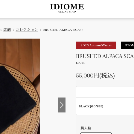
>
店舗
>
コレクション
> BRUSHED ALPACA SCARF
2025 Autumn/Winter
IDIOM
BRUSHED ALPACA SCA
MARNI
55,000円(税込)
BLACK(00N99)
購入数