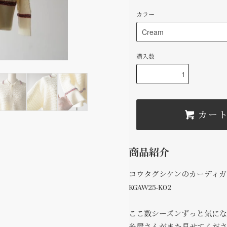
カラー
購入数
カー
商品紹介
コウタグシケンのカーディガ
KGAW25-K02
ここ数シーズンずっと気に