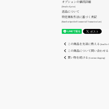
オプションの値段詳細
[Details of price]
返品について
特定商取引法に基づく表記
[Based on Specified Commercial Transaction Law]
この商品を友達に教える
[Send for 
この商品について問い合わせ
買い物を続ける
[Continue shopping]