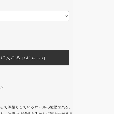
トに入れる
[Add to cart]
ン
なって深掘りしているウールの強撚の糸を、