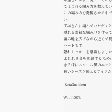
糸屋さんがまた見せてくだ
てよじれる編み方を教えて
この編み方を発展させる中
い、
工場さんに編んでいただく
隠れる素敵な編み地を作っ
編み地を広げながら近くで
ハートです。
隠れミッキーを意識しまし
よじれ具合を強調するため
きる様にスクール風のニッ
長いシーズン使えるアイテム
-KotaGushiken-
Wool 100%