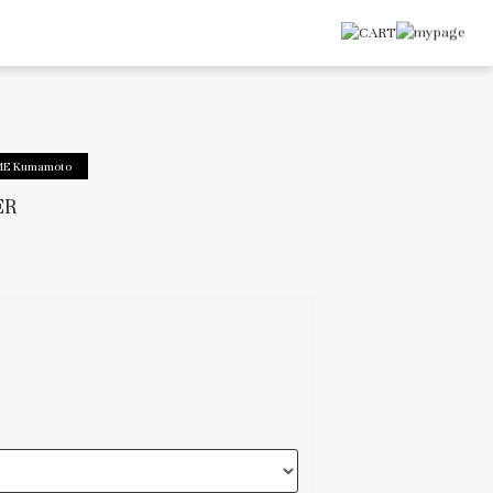
ME Kumamoto
ER