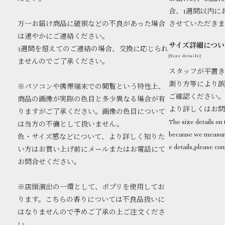
合、1週間以内に
万一お届け商品に破損などの不良があった場合
させていただき
は速やかにご連絡ください。
サイズ詳細につい
1週間を超えてのご連絡の場合、交換に応じられ
[Size details]
ませんのでご了承ください。
スタッフが平置き
測り方等により誤
※パソコンや携帯端末での閲覧という特性上、
ご確認ください。
商品の画像が実際の色目と多少異なる場合が有
より詳しくはお
りますがご了承ください。画像の色目について
The size details on t
は当方の不備として扱いません。
because we measure
色・サイズ感などについて、より詳しく知りた
e details,please con
い方はお買い上げ前にメールまたはお電話にて
お問合せください。
※店頭演出の一環として、ポプリを使用してお
ります。こちらの香りについては不良品扱いに
はなりませんので予めご了承の上ご注文くださ