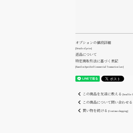
オプションの値段詳細
[Details of price]
返品について
特定商取引法に基づく表記
[Based on Specified Commercial Transaction Law]
この商品を友達に教える
[Send for 
この商品について問い合わせ
買い物を続ける
[Continue shopping]