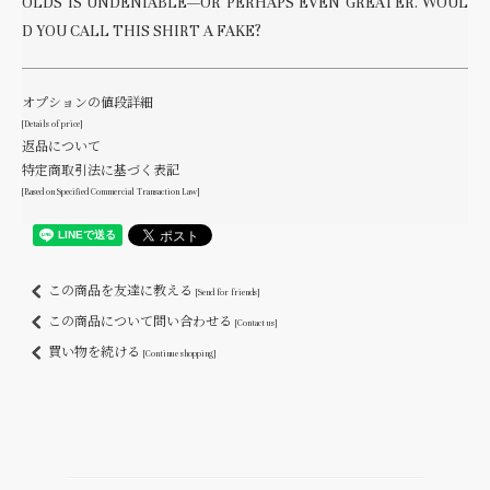
OLDS IS UNDENIABLE—OR PERHAPS EVEN GREATER. WOUL
D YOU CALL THIS SHIRT A FAKE?
オプションの値段詳細
[Details of price]
返品について
特定商取引法に基づく表記
[Based on Specified Commercial Transaction Law]
この商品を友達に教える
[Send for friends]
この商品について問い合わせる
[Contact us]
買い物を続ける
[Continue shopping]