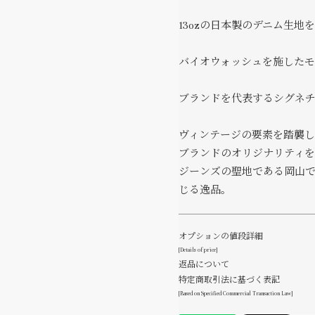
13ozの日本製のデニム生地
バイオウォッシュを施したモ
ブランドを代表するシグネ
ヴィンテージの要素を踏襲
ブランドのオリジナリティを
ジーンズの聖地である岡山
じる逸品。
オプションの値段詳細
[Details of price]
返品について
特定商取引法に基づく表記
[Based on Specified Commercial Transaction Law]