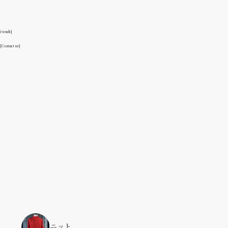
friends]
る
[Contact us]
ニット