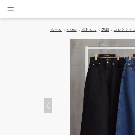
ホーム
>
MASU
>
ボトムス
>
店舗
>
コレクショ