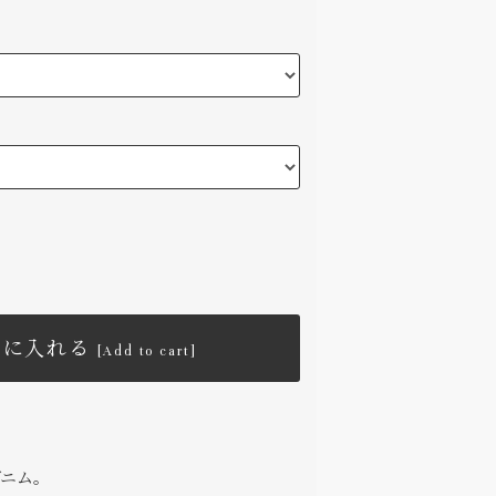
トに入れる
[Add to cart]
デニム。