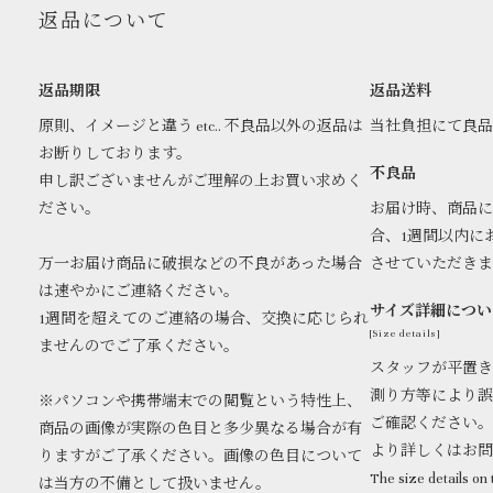
返品について
返品期限
返品送料
原則、イメージと違う etc.. 不良品以外の返品は
当社負担にて良
お断りしております。
不良品
申し訳ございませんがご理解の上お買い求めく
ださい。
お届け時、商品に
合、1週間以内に
万一お届け商品に破損などの不良があった場合
させていただき
は速やかにご連絡ください。
サイズ詳細につい
1週間を超えてのご連絡の場合、交換に応じられ
[Size details]
ませんのでご了承ください。
スタッフが平置き
測り方等により誤
※パソコンや携帯端末での閲覧という特性上、
ご確認ください。
商品の画像が実際の色目と多少異なる場合が有
より詳しくはお
りますがご了承ください。画像の色目について
The size details on t
は当方の不備として扱いません。