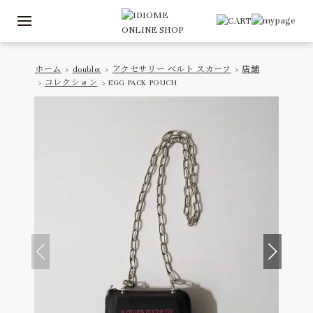
ホーム
>
doublet
>
アクセサリー ベルト スカーフ
>
店舗
>
コレクション
> EGG PACK POUCH