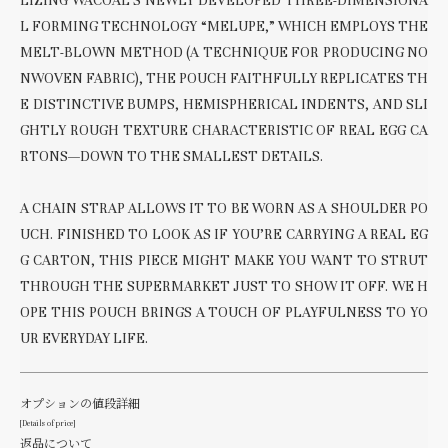
LIZING WACOAL’S NEWLY DEVELOPED THREE-DIMENSIONA
L FORMING TECHNOLOGY “MELUPE,” WHICH EMPLOYS THE
MELT-BLOWN METHOD (A TECHNIQUE FOR PRODUCING NO
NWOVEN FABRIC), THE POUCH FAITHFULLY REPLICATES TH
E DISTINCTIVE BUMPS, HEMISPHERICAL INDENTS, AND SLI
GHTLY ROUGH TEXTURE CHARACTERISTIC OF REAL EGG CA
RTONS—DOWN TO THE SMALLEST DETAILS.
A CHAIN STRAP ALLOWS IT TO BE WORN AS A SHOULDER PO
UCH. FINISHED TO LOOK AS IF YOU’RE CARRYING A REAL EG
G CARTON, THIS PIECE MIGHT MAKE YOU WANT TO STRUT
THROUGH THE SUPERMARKET JUST TO SHOW IT OFF. WE H
OPE THIS POUCH BRINGS A TOUCH OF PLAYFULNESS TO YO
UR EVERYDAY LIFE.
オプションの値段詳細
[Details of price]
返品について