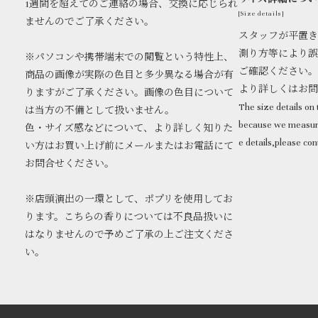
1週間を超えてのご連絡の場合、交換に応じられ
[Size details]
ませんのでご了承ください。
スタッフが平置き
測り方等により誤
※パソコンや携帯端末での閲覧という特性上、
ご確認ください。
商品の画像が実際の色目と多少異なる場合が有
より詳しくはお
りますがご了承ください。画像の色目について
The size details on t
は当方の不備として扱いません。
because we measure
色・サイズ感などについて、より詳しく知りた
e details,please con
い方はお買い上げ前にメールまたはお電話にて
お問合せください。
※店頭演出の一環として、ポプリを使用してお
ります。こちらの香りについては不良品扱いに
はなりませんので予めご了承の上ご注文くださ
い。