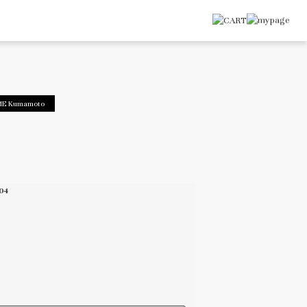
ME Kumamoto
04