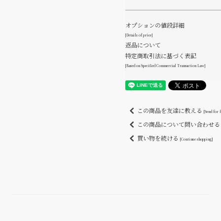
オプションの値段詳細
[Details of price]
返品について
特定商取引法に基づく表記
[Based on Specified Commercial Transaction Law]
この商品を友達に教える
[Send for 
この商品について問い合わせ
買い物を続ける
[Continue shopping]