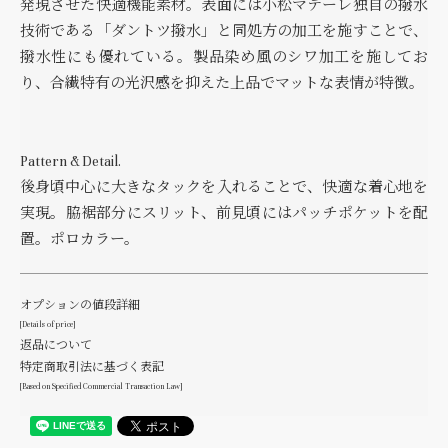
発現させた快適機能素材。表面には小松マテーレ独自の撥水
技術である「ダントツ撥水」と同処方の加工を施すことで、
撥水性にも優れている。製品染め風のシワ加工を施してお
り、合繊特有の光沢感を抑えた上品でマットな表情が特徴。
Pattern & Detail.
後身頃中心に大きなタックを入れることで、快適な着心地を
実現。脇裾部分にスリット、前見頃にはパッチポケットを配
置。ポロカラー。
オプションの値段詳細
[Details of price]
返品について
特定商取引法に基づく表記
[Based on Specified Commercial Transaction Law]