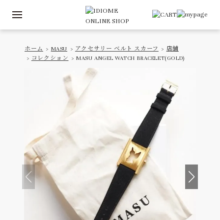
ホーム
>
MASU
>
アクセサリー ベルト スカーフ
>
店舗
>
コレクション
> MASU ANGEL WATCH BRACELET(GOLD)