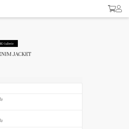
E Galerie
ENIM JACKET
込)
込)