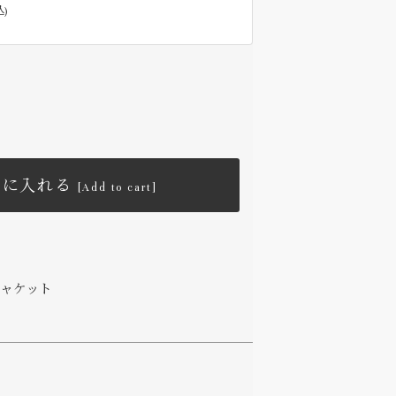
込)
トに入れる
[Add to cart]
ャケット