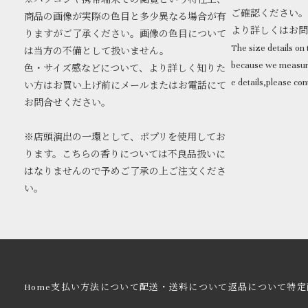
※パソコンや携帯端末での閲覧という特性上、
ご確認ください。
商品の画像が実際の色目と多少異なる場合が有
より詳しくはお
りますがご了承ください。画像の色目について
The size details on t
は当方の不備として扱いません。
because we measure
色・サイズ感などについて、より詳しく知りた
e details,please con
い方はお買い上げ前にメールまたはお電話にて
お問合せください。
※店頭演出の一環として、ポプリを使用してお
ります。こちらの香りについては不良品扱いに
はなりませんので予めご了承の上ご注文くださ
い。
Home
支払い方法について
配送・送料について
返品について
特定