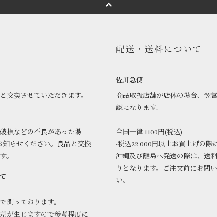
配送・送料について
佐川急便
品と交換させていただきます。
商品取扱店舗が店休の場合、翌
認になります。
破損などの不良があった場
全国一律 1100円(税込)
お知らせください。良品と交換
-税込22,000円以上お買上げの際
ます。
沖縄及び離島へ発送の際は、送
りとなります。ご注文前にお問
て
い。
で測っております。
差が生じますので参考程度に