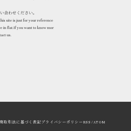
問い合わせください。
his site is just for your reference
 in flat.If you want to know mor
tact us.
/
商取引法に基づく表記
プライバシーポリシー
RSS
ATOM