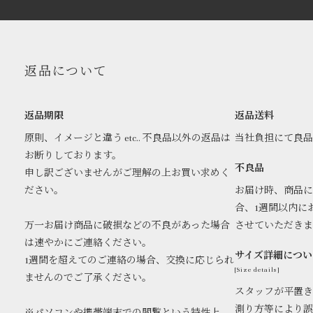
返品について
返品期限
返品送料
原則、イメージと違う etc.. 不良品以外の返品は
当社負担にて良
お断りしております。
不良品
申し訳ございませんがご理解の上お買い求めく
ださい。
お届け時、商品に
合、1週間以内に
万一お届け商品に破損などの不良があった場合
させていただき
は速やかにご連絡ください。
サイズ詳細につい
1週間を超えてのご連絡の場合、交換に応じられ
[Size details]
ませんのでご了承ください。
スタッフが平置き
測り方等により誤