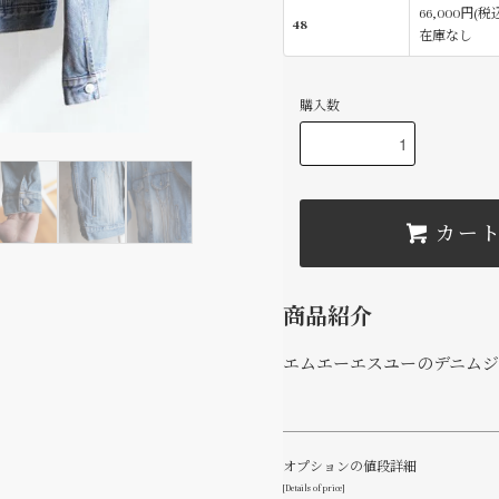
66,000円(税
48
在庫なし
購入数
カー
商品紹介
エムエーエスユーのデニムジ
オプションの値段詳細
[Details of price]