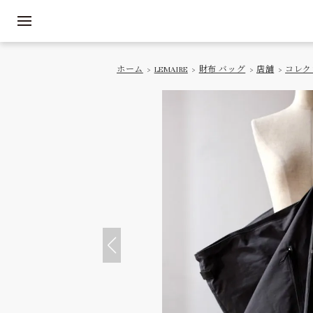
ホーム
>
LEMAIRE
>
財布 バッグ
>
店舗
>
コレク