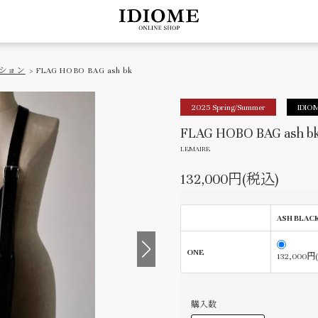
ション
> FLAG HOBO BAG ash bk
2025 Spring/Summer
IDIO
FLAG HOBO BAG ash b
LEMAIRE
132,000円(税込)
ASH BLAC
ONE
132,000円
購入数