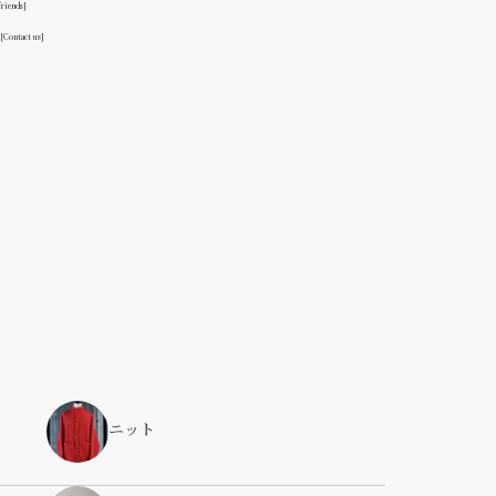
friends]
る
[Contact us]
ニット