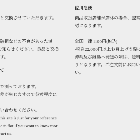
佐川急便
品と交換させていただきます。
商品取扱店舗が店休の場合、翌
認になります。
破損などの不良があった場
全国一律 1100円(税込)
お知らせください。良品と交換
-税込22,000円以上お買上げの際
ます。
沖縄及び離島へ発送の際は、送
りとなります。ご注文前にお問
て
い。
で測っております。
差が生じますので参考程度に
問い合わせください。
his site is just for your reference
 in flat.If you want to know mor
tact us.