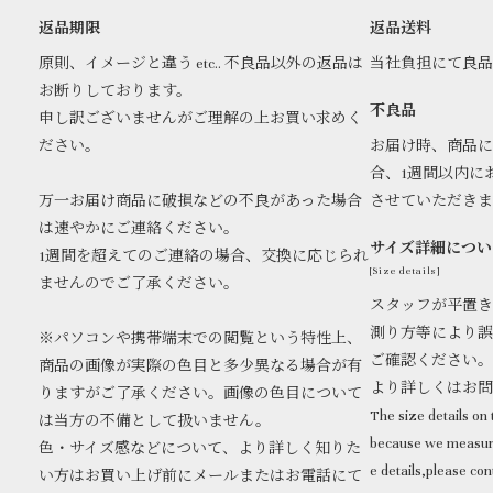
返品期限
返品送料
原則、イメージと違う etc.. 不良品以外の返品は
当社負担にて良
お断りしております。
不良品
申し訳ございませんがご理解の上お買い求めく
ださい。
お届け時、商品に
合、1週間以内に
万一お届け商品に破損などの不良があった場合
させていただき
は速やかにご連絡ください。
サイズ詳細につい
1週間を超えてのご連絡の場合、交換に応じられ
[Size details]
ませんのでご了承ください。
スタッフが平置き
測り方等により誤
※パソコンや携帯端末での閲覧という特性上、
ご確認ください。
商品の画像が実際の色目と多少異なる場合が有
より詳しくはお
りますがご了承ください。画像の色目について
The size details on t
は当方の不備として扱いません。
because we measure
色・サイズ感などについて、より詳しく知りた
e details,please con
い方はお買い上げ前にメールまたはお電話にて