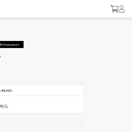
ME Kumamoto
k
K BK983
(税込)