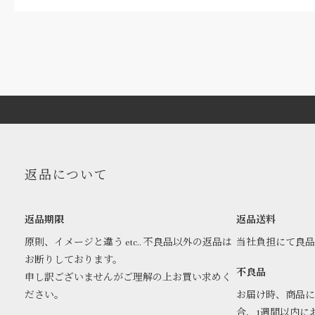
返品について
返品期限
返品送料
原則、イメージと違う etc.. 不良品以外の返品は
当社負担にて良
お断りしております。
不良品
申し訳ございませんがご理解の上お買い求めく
ださい。
お届け時、商品に
合、1週間以内に