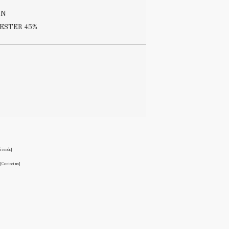
RN
YESTER 45%
friends]
る
[Contact us]