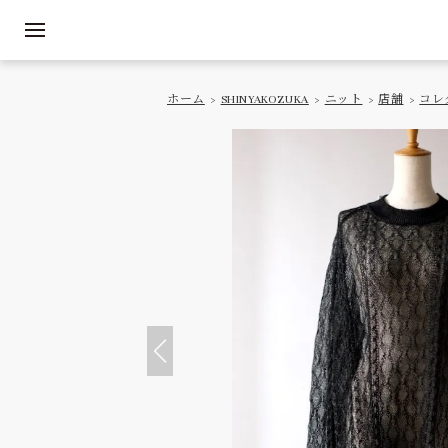
ホーム
>
SHINYAKOZUKA
>
ニット
>
店舗
>
コレ