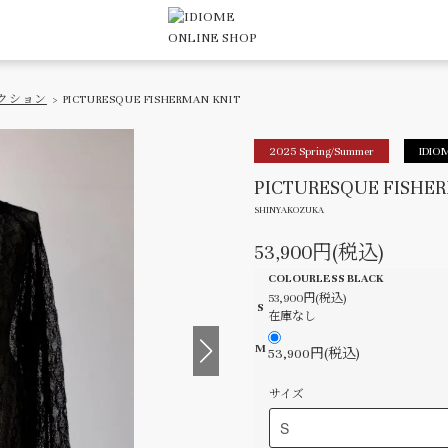
クション
> PICTURESQUE FISHERMAN KNIT
2025 Spring/Summer
IDIO
PICTURESQUE FISHER
SHINYAKOZUKA
53,900円(税込)
COLOURLESS BLACK
53,900円(税込)
S
在庫なし
M
53,900円(税込)
サイズ