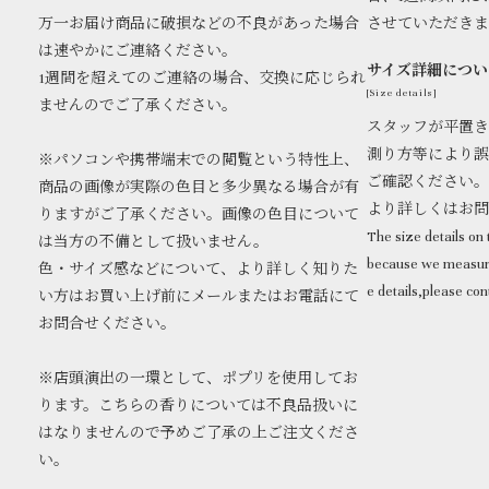
万一お届け商品に破損などの不良があった場合
させていただき
は速やかにご連絡ください。
サイズ詳細につい
1週間を超えてのご連絡の場合、交換に応じられ
[Size details]
ませんのでご了承ください。
スタッフが平置き
測り方等により誤
※パソコンや携帯端末での閲覧という特性上、
ご確認ください。
商品の画像が実際の色目と多少異なる場合が有
より詳しくはお
りますがご了承ください。画像の色目について
The size details on t
は当方の不備として扱いません。
because we measure
色・サイズ感などについて、より詳しく知りた
e details,please con
い方はお買い上げ前にメールまたはお電話にて
お問合せください。
※店頭演出の一環として、ポプリを使用してお
ります。こちらの香りについては不良品扱いに
はなりませんので予めご了承の上ご注文くださ
い。