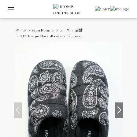
ホーム
>
superNova.
>
シューズ
>
店舗
> SUBU×superNova.-Bandana Jacquard