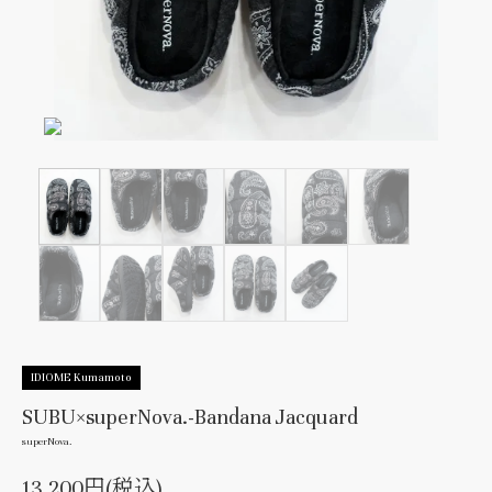
IDIOME Kumamoto
SUBU×superNova.-Bandana Jacquard
superNova.
13,200円(税込)