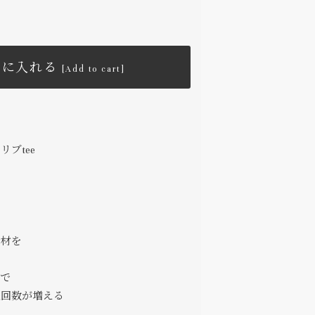
トに入れる
[Add to cart]
ブtee
素材を
地で
濯回数が増える
。