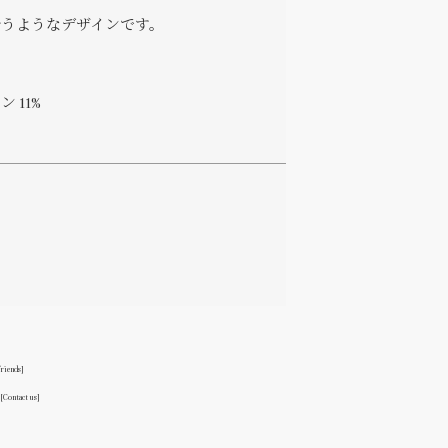
うようなデザインです。
 11%
friends]
る
[Contact us]