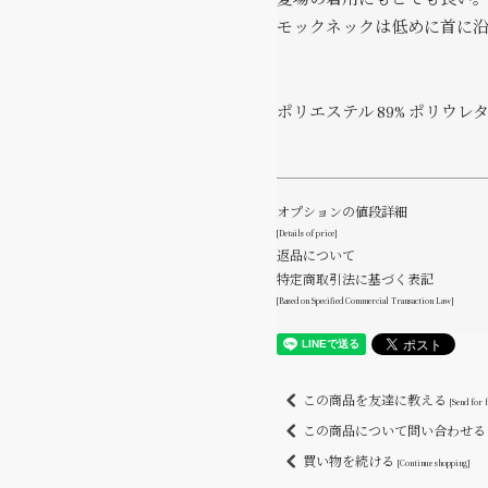
モックネックは低めに首に沿
ポリエステル 89% ポリウレタン
オプションの値段詳細
[Details of price]
返品について
特定商取引法に基づく表記
[Based on Specified Commercial Transaction Law]
この商品を友達に教える
[Send for 
この商品について問い合わせ
買い物を続ける
[Continue shopping]