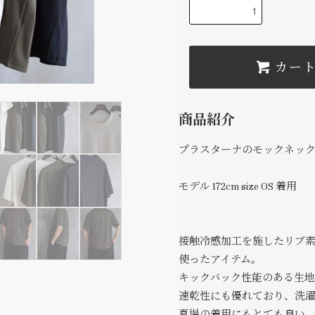
カー
商品紹介
プラスターナのモックネックリ
モデル 172cm size OS 着用
接触冷感加工を施したリブ
使ったアイテム。
キックバック性能のある生
速乾性にも優れており、洗
夏場の着用にもとても良い