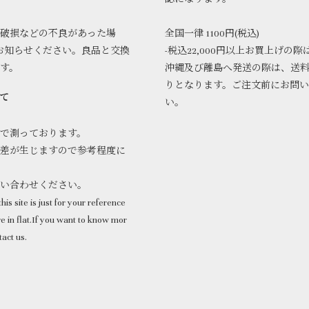
破損などの不良があった場
全国一律 1100円(税込)
お知らせください。良品と交換
-税込22,000円以上お買上げの際
ます。
沖縄及び離島へ発送の際は、送
りとなります。ご注文前にお問
て
い。
で測っております。
差が生じますので参考程度に
問い合わせください。
his site is just for your reference
 in flat.If you want to know mor
tact us.