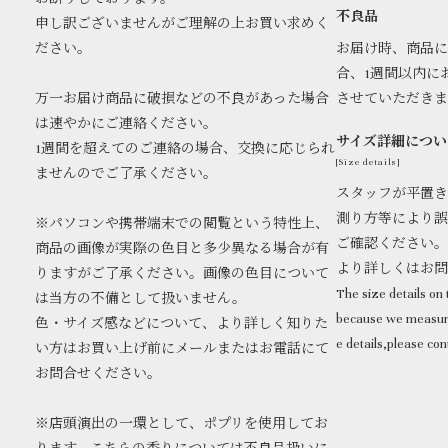
不良品
申し訳ございませんがご理解の上お買い求めく
ださい。
お届け時、商品に
合、1週間以内に
万一お届け商品に破損などの不良があった場合
させていただき
は速やかにご連絡ください。
サイズ詳細につい
1週間を超えてのご連絡の場合、交換に応じられ
[Size details]
ませんのでご了承ください。
スタッフが平置き
測り方等により誤
※パソコンや携帯端末での閲覧という特性上、
ご確認ください。
商品の画像が実際の色目と多少異なる場合が有
より詳しくはお
りますがご了承ください。画像の色目について
The size details on t
は当方の不備として扱いません。
because we measure
色・サイズ感などについて、より詳しく知りた
e details,please con
い方はお買い上げ前にメールまたはお電話にて
お問合せください。
※店頭演出の一環として、ポプリを使用してお