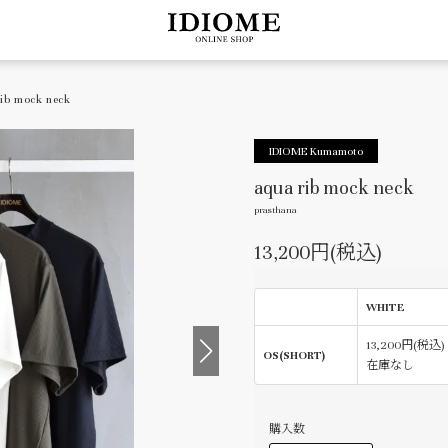
ib mock neck
IDIOME Kumamoto
aqua rib mock neck
prasthana
13,200円(税込)
WHITE
13,200円(税込)
OS(SHORT)
在庫なし
購入数