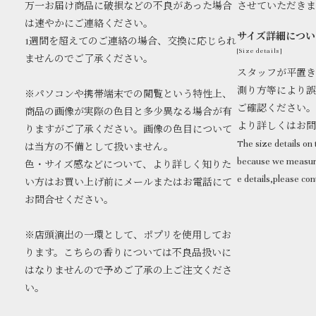
万一お届け商品に破損などの不良があった場合
させていただき
は速やかにご連絡ください。
サイズ詳細につい
1週間を超えてのご連絡の場合、交換に応じられ
[Size details]
ませんのでご了承ください。
スタッフが平置き
測り方等により誤
※パソコンや携帯端末での閲覧という特性上、
ご確認ください。
商品の画像が実際の色目と多少異なる場合が有
より詳しくはお
りますがご了承ください。画像の色目について
The size details on t
は当方の不備として扱いません。
because we measure
色・サイズ感などについて、より詳しく知りた
e details,please con
い方はお買い上げ前にメールまたはお電話にて
お問合せください。
※店頭演出の一環として、ポプリを使用してお
ります。こちらの香りについては不良品扱いに
はなりませんので予めご了承の上ご注文くださ
い。