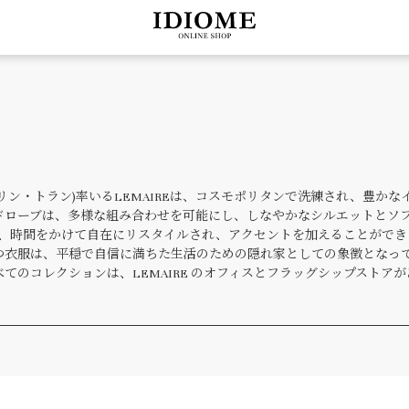
Linh Tran(サラ=リン・トラン)率いるLEMAIREは、コスモポリタンで
ドローブは、多様な組み合わせを可能にし、しなやかなシルエットとソ
トは、時間をかけて自在にリスタイルされ、アクセントを加えることがで
つ衣服は、平穏で自信に満ちた生活のための隠れ家としての象徴となっ
てのコレクションは、LEMAIRE のオフィスとフラッグシップストア