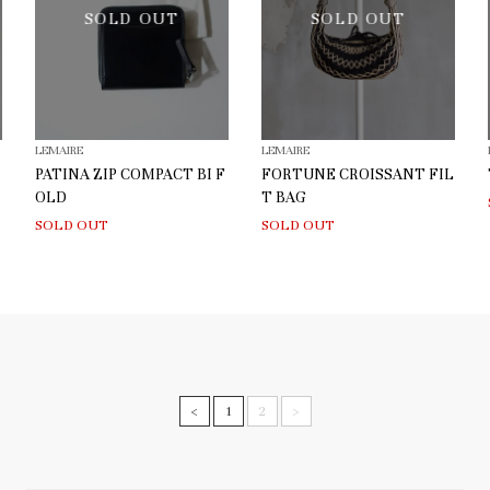
SOLD OUT
SOLD OUT
LEMAIRE
LEMAIRE
PATINA ZIP COMPACT BI F
FORTUNE CROISSANT FIL
OLD
T BAG
SOLD OUT
SOLD OUT
<
1
2
>