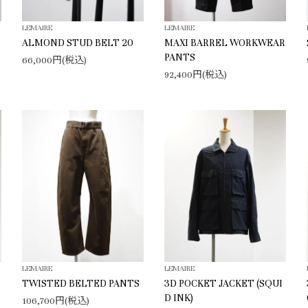
LEMAIRE
LEMAIRE
ALMOND STUD BELT 20
MAXI BARREL WORKWEAR
PANTS
66,000円(税込)
92,400円(税込)
LEMAIRE
LEMAIRE
TWISTED BELTED PANTS
3D POCKET JACKET (SQUI
D INK)
106,700円(税込)