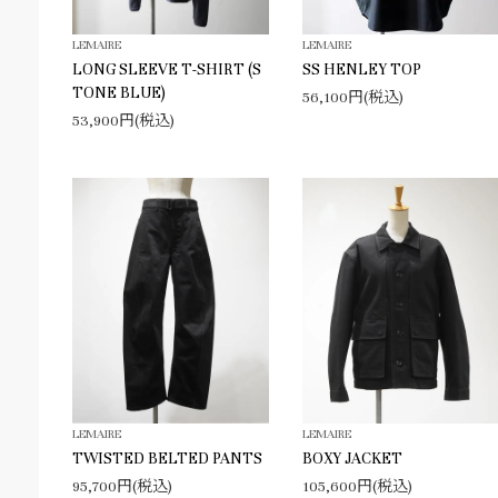
LEMAIRE
LEMAIRE
LONG SLEEVE T-SHIRT (S
SS HENLEY TOP
TONE BLUE)
56,100円(税込)
53,900円(税込)
LEMAIRE
LEMAIRE
TWISTED BELTED PANTS
BOXY JACKET
95,700円(税込)
105,600円(税込)