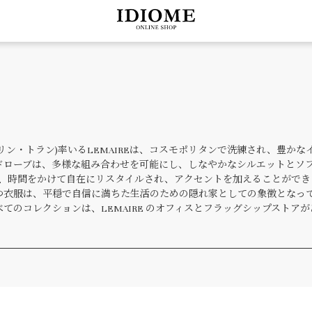
Linh Tran(サラ=リン・トラン)率いるLEMAIREは、コスモポリタンで
ドローブは、多様な組み合わせを可能にし、しなやかなシルエットとソ
トは、時間をかけて自在にリスタイルされ、アクセントを加えることがで
つ衣服は、平穏で自信に満ちた生活のための隠れ家としての象徴となっ
てのコレクションは、LEMAIRE のオフィスとフラッグシップストア