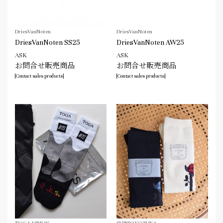
DriesVanNoten
DriesVanNoten
DriesVanNoten SS25
DriesVanNoten AW25
ASK
ASK
お問合せ販売商品
お問合せ販売商品
[Contact sales products]
[Contact sales products]