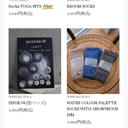
TOGA VIRILIS
SHINYAKOZUKA
Socks TOGA×NTS
BROOM SOCKS
2,640円(税込)
2,970円(税込)
SHINYAKOZUKA
SHINYAKOZUKA
ISSUE #8 (缶バッジ)
WATER COLOUR PALETTE
SOCKS WITH ANONYMOUS
3,960円(税込)
ISM
3,960円(税込)