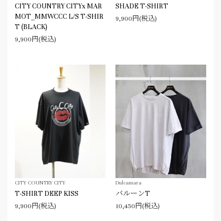
CITY COUNTRY CITYx MAR
SHADE T-SHIRT
MOT_MMWCCC L/S T-SHIR
9,900円(税込)
T (BLACK)
9,900円(税込)
CITY COUNTRY CITY
Dulcamara
T-SHIRT DEEP KISS
バルーンT
9,900円(税込)
10,450円(税込)