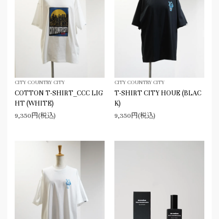
CITY COUNTRY CITY
CITY COUNTRY CITY
COTTON T-SHIRT_CCC LIG
T-SHIRT CITY HOUE (BLAC
HT (WHITE)
K)
9,350円(税込)
9,350円(税込)