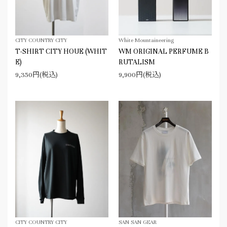
CITY COUNTRY CITY
White Mountaineering
T-SHIRT CITY HOUE (WHIT
WM ORIGINAL PERFUME B
E)
RUTALISM
9,350円(税込)
9,900円(税込)
CITY COUNTRY CITY
SAN SAN GEAR