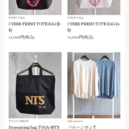
WEST FALL
WEST FALL
CYBER FRESH TOTE BAG (b
CYBER FRESH TOTE BAG (w
k)
h)
11,000円(税込)
11,000円(税込)
TOGA VIRILIS
Dulcamara
Drawstring bag TOGA×NTS
バルーンロンT