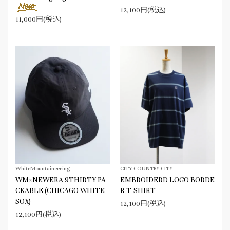
12,100円(税込)
11,000円(税込)
WhiteMountaineering
CITY COUNTRY CITY
WM×NEWERA 9THIRTY PA
EMBROIDERD LOGO BORDE
CKABLE (CHICAGO WHITE
R T-SHIRT
SOX)
12,100円(税込)
12,100円(税込)