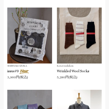
SHINYAKOZUKA
KotaGushiken
issue#9
Wrinkled Wool Socks
3,960円(税込)
5,280円(税込)