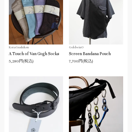
KotaGushiken
Goldwin0
A Touch of Van Gogh Socks
Screen Bandana Pouch
5,280円(税込)
7,700円(税込)