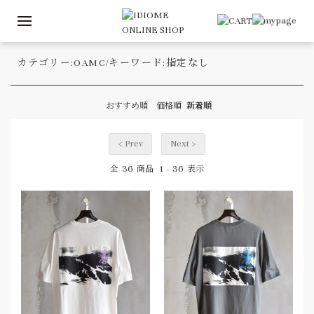
カテゴリー:OAMC/キーワード:指定なし
おすすめ順
価格順
新着順
< Prev
Next >
36
1
36
全
商品
-
表示