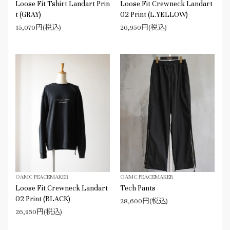
Loose Fit Tshirt Landart Prin
Loose Fit Crewneck Landart
t (GRAY)
02 Print (L.YELLOW)
15,070円(税込)
26,950円(税込)
OAMC PEACEMAKER
OAMC PEACEMAKER
Loose Fit Crewneck Landart
Tech Pants
02 Print (BLACK)
28,600円(税込)
26,950円(税込)