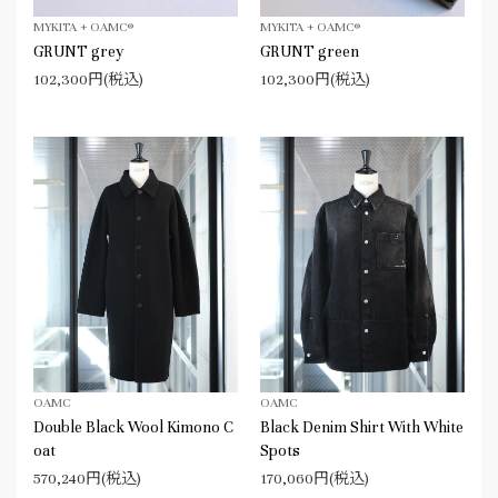
MYKITA + OAMC®
MYKITA + OAMC®
GRUNT grey
GRUNT green
102,300円(税込)
102,300円(税込)
OAMC
OAMC
Double Black Wool Kimono C
Black Denim Shirt With White
oat
Spots
570,240円(税込)
170,060円(税込)