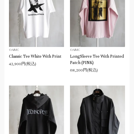
OAMC
OAMC
Classic Tee White With Print
LongSleeve Tee With Printed
Patch (PINK)
42,900円(税込)
68,200円(税込)