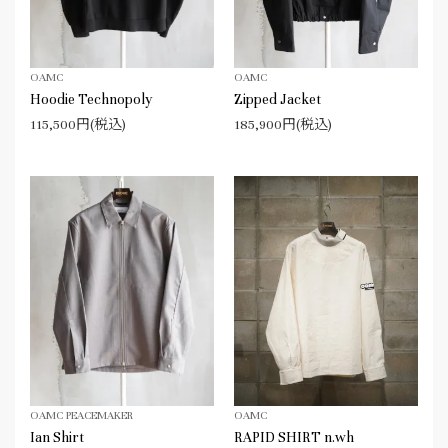
OAMC
OAMC
Hoodie Technopoly
Zipped Jacket
115,500円(税込)
185,900円(税込)
OAMC PEACEMAKER
OAMC
Ian Shirt
RAPID SHIRT n.wh