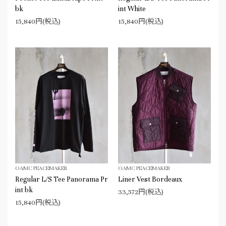
bk
int White
15,840円(税込)
15,840円(税込)
OAMC PEACEMAKER
OAMC PEACEMAKER
Regular L/S Tee Panorama Pr
Liner Vest Bordeaux
int bk
33,572円(税込)
15,840円(税込)