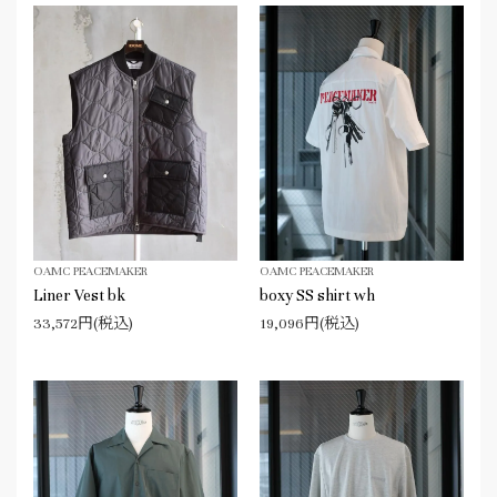
OAMC PEACEMAKER
OAMC PEACEMAKER
Liner Vest bk
boxy SS shirt wh
33,572円(税込)
19,096円(税込)