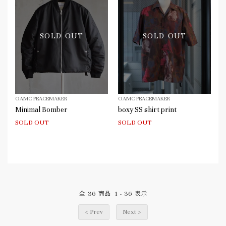
SOLD OUT
SOLD OUT
OAMC PEACEMAKER
OAMC PEACEMAKER
Minimal Bomber
boxy SS shirt print
SOLD OUT
SOLD OUT
36
1
36
全
商品
-
表示
< Prev
Next >