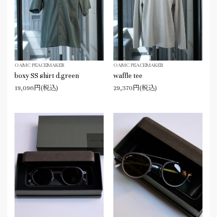
OAMC PEACEMAKER
OAMC PEACEMAKER
boxy SS shirt d.green
waffle tee
19,096円(税込)
29,370円(税込)