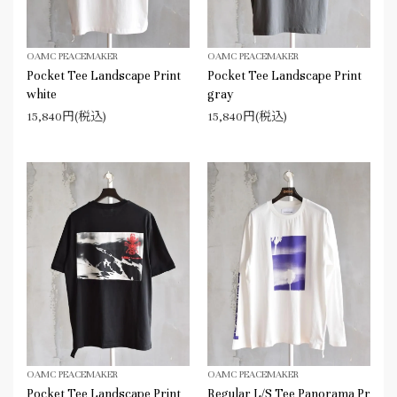
OAMC PEACEMAKER
OAMC PEACEMAKER
Pocket Tee Landscape Print
Pocket Tee Landscape Print
white
gray
15,840円(税込)
15,840円(税込)
OAMC PEACEMAKER
OAMC PEACEMAKER
Pocket Tee Landscape Print
Regular L/S Tee Panorama Pr