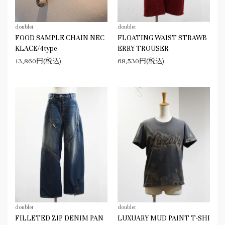
doublet
doublet
FOOD SAMPLE CHAIN NEC
FLOATING WAIST STRAWB
KLACE/4type
ERRY TROUSER
13,860円(税込)
68,530円(税込)
doublet
doublet
FILLETED ZIP DENIM PAN
LUXUARY MUD PAINT T-SHI