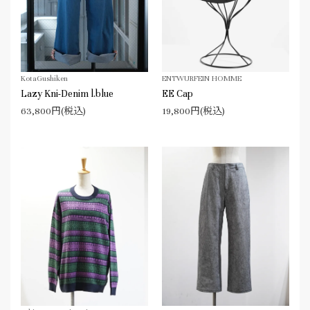
KotaGushiken
ENTWURFEIN HOMME
Lazy Kni-Denim l.blue
EE Cap
63,800円(税込)
19,800円(税込)