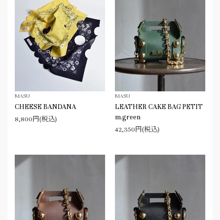
MASU
MASU
CHEESE BANDANA
LEATHER CAKE BAG PETIT
m.green
8,800円(税込)
42,350円(税込)