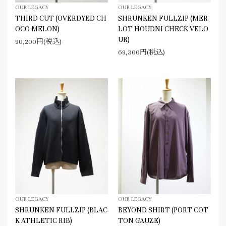
OUR LEGACY
OUR LEGACY
THIRD CUT (OVERDYED CH
SHRUNKEN FULLZIP (MER
OCO MELON)
LOT HOUDNI CHECK VELO
UR)
90,200円(税込)
69,300円(税込)
OUR LEGACY
OUR LEGACY
SHRUNKEN FULLZIP (BLAC
BEYOND SHIRT (PORT COT
K ATHLETIC RIB)
TON GAUZE)