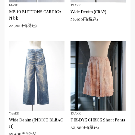
MASU
TAAKK
MB 10 BUTTONS CARDIGA
Wide Denim (GRAY)
N bk
59,400円(税込)
35,200円(税込)
TAAKK
TAAKK
Wide Denim (INDIGO BLEAC
TIE-DYE CHECK Short Pants
H)
33,880円(税込)
59,400円(税込)