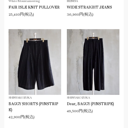
White Mountaineering
IRENISA
FAIR ISLE KNIT PULLOVER
WIDE STRAIGHT JEANS
25,410円(税込)
36,960円(税込)
SHINYAKOZUKA
SHINYAKOZUKA
BAGGY SHORTS (PINSTRIP
Dear, BAGGY (PINSTRIPE)
E)
49,500円(税込)
42,900円(税込)