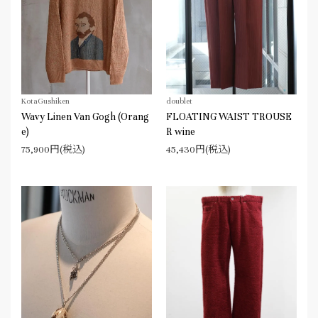
KotaGushiken
doublet
Wavy Linen Van Gogh (Orang
FLOATING WAIST TROUSE
e)
R wine
75,900円(税込)
45,430円(税込)