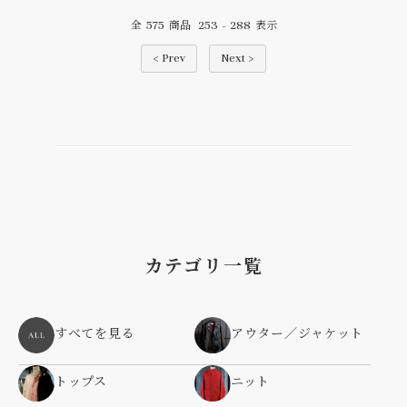
575
253
288
全
商品
-
表示
< Prev
Next >
カテゴリ一覧
すべてを見る
アウター／ジャケット
トップス
ニット