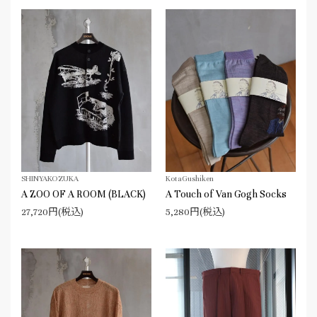
SHINYAKOZUKA
KotaGushiken
A ZOO OF A ROOM (BLACK)
A Touch of Van Gogh Socks
27,720円(税込)
5,280円(税込)