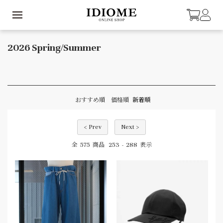
2026 Spring/Summer
おすすめ順
価格順
新着順
< Prev
Next >
575
253
288
全
商品
-
表示