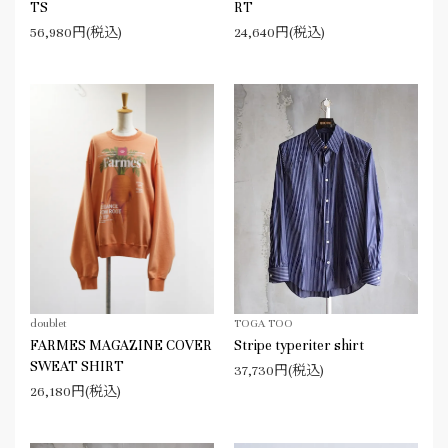
TS
RT
56,980円(税込)
24,640円(税込)
doublet
TOGA TOO
FARMES MAGAZINE COVER
Stripe typeriter shirt
SWEAT SHIRT
37,730円(税込)
26,180円(税込)