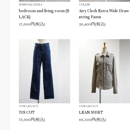
SHINYAKOZUKA
CULLNI
bedroom and living room (B
Airy Cloth Extra Wide Draw
LACK)
string Pants
17,600円(税込)
26,400円(税込)
OUR LEGACY
OUR LEGACY
70S CUT
LEAN SHIRT
75,900円(税込)
69,300円(税込)