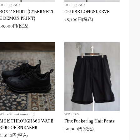
OUR LEGACY
OUR LEGACY
BOX T-SHIRT (CYBERNETI
CRUISE LONGSLEEVE
C DEMON PRINT)
48,400円(税込)
39,600円(税込)
White Mountaineering
WELLDER
MOISTHROUGH360 WATE
Finx Puckering Half Pants
RPROOF SNEAKER
30,800円(税込)
24,640円(税込)