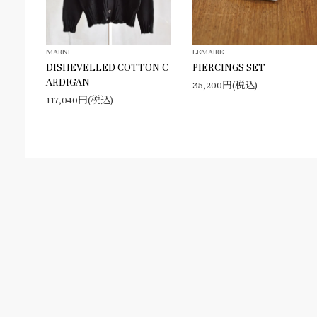
MARNI
LEMAIRE
DISHEVELLED COTTON C
PIERCINGS SET
ARDIGAN
35,200円(税込)
117,040円(税込)