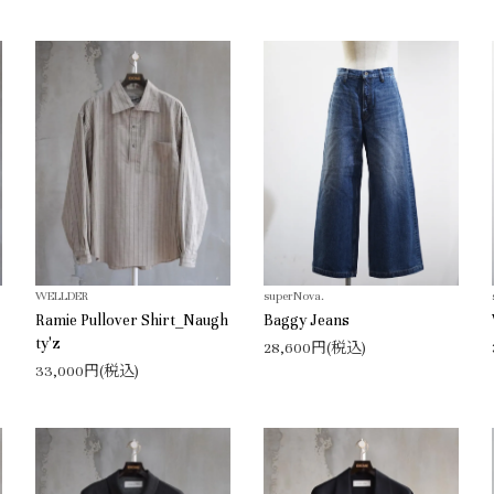
WELLDER
superNova.
Ramie Pullover Shirt_Naugh
Baggy Jeans
ty'z
28,600円(税込)
33,000円(税込)