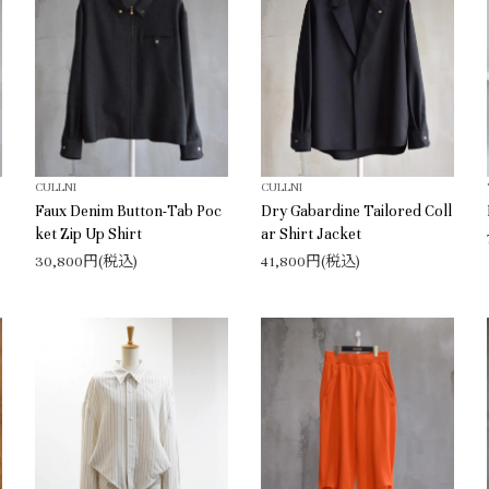
CULLNI
CULLNI
L
Faux Denim Button-Tab Poc
Dry Gabardine Tailored Coll
ket Zip Up Shirt
ar Shirt Jacket
30,800円(税込)
41,800円(税込)