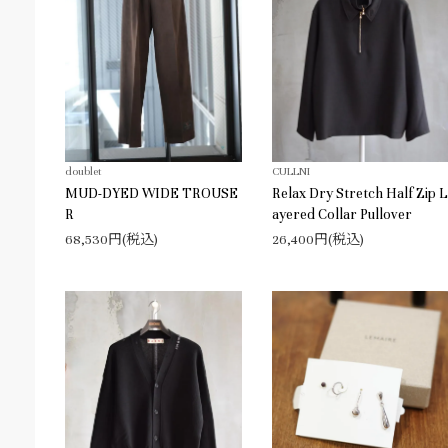
doublet
CULLNI
MUD-DYED WIDE TROUSE
Relax Dry Stretch Half Zip 
R
ayered Collar Pullover
68,530円(税込)
26,400円(税込)