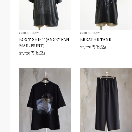
OUR LEGACY
OUR LEGACY
BOX T-SHIRT (ANGRY FAN
BREATHE TANK
MAIL PRINT)
27,720円(税込)
27,720円(税込)