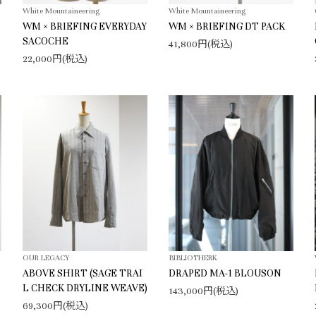
White Mountaineering
White Mountaineering
WM × BRIEFING EVERYDAY
WM × BRIEFING DT PACK
SACOCHE
41,800円(税込)
22,000円(税込)
OUR LEGACY
BIBLIOTHERK
ABOVE SHIRT (SAGE TRAI
DRAPED MA-1 BLOUSON
L CHECK DRYLINE WEAVE)
143,000円(税込)
69,300円(税込)