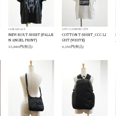
OUR LEGACY
CITY COUNTRY CITY
NEW BOX T-SHIRT (FALLE
COTTON T-SHIRT_CCC LI
N ANGEL PRINT)
GHT (WHITE)
33,880円(税込)
9,350円(税込)