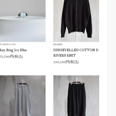
TOMWOOD
MARNI
Kay Ring Ice Blue
DISHEVELLED COTTON D
RIVERS KNIT
73,700円(税込)
130,130円(税込)