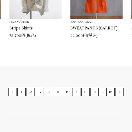
HED MAYNER
SAN SAN GEAR
Stripe Shirts
SWEATPANTS (CARROT)
73,700円(税込)
22,000円(税込)
...
<
1
2
3
4
5
6
7
8
9
16
>