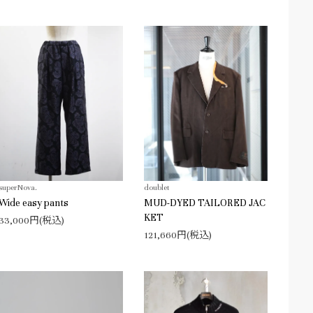
superNova.
doublet
Wide easy pants
MUD-DYED TAILORED JAC
KET
33,000円(税込)
121,660円(税込)