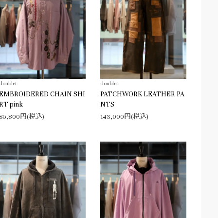
doublet
doublet
EMBROIDERED CHAIN SHI
PATCHWORK LEATHER PA
RT pink
NTS
85,800円(税込)
143,000円(税込)