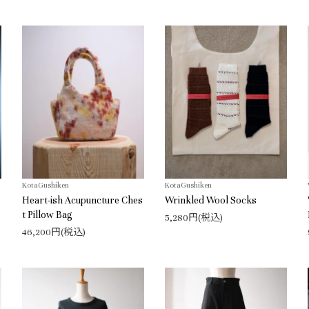
KotaGushiken
KotaGushiken
e
Heart-ish Acupuncture Ches
Wrinkled Wool Socks
t Pillow Bag
5,280円(税込)
46,200円(税込)