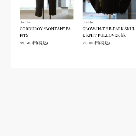
doublet
doublet
CORDUROY “BONTAN” PA
GLOW-IN-THE-DARK SKUL
NTS
L KNIT PULLOVER bk
69,300円(税込)
77,000円(税込)