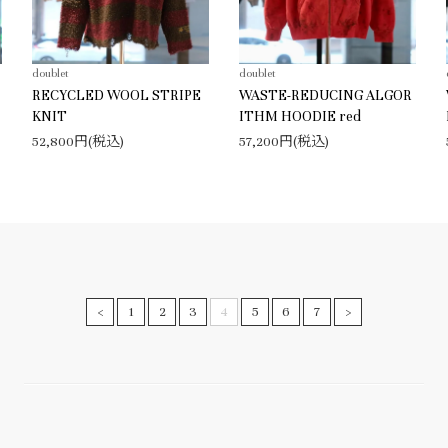
doublet
doublet
RECYCLED WOOL STRIPE
WASTE-REDUCING ALGOR
KNIT
ITHM HOODIE red
52,800円(税込)
57,200円(税込)
<
1
2
3
4
5
6
7
>