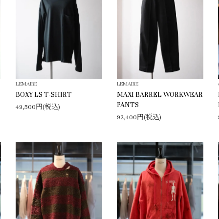
LEMAIRE
LEMAIRE
BOXY LS T-SHIRT
MAXI BARREL WORKWEAR
PANTS
49,500円(税込)
92,400円(税込)