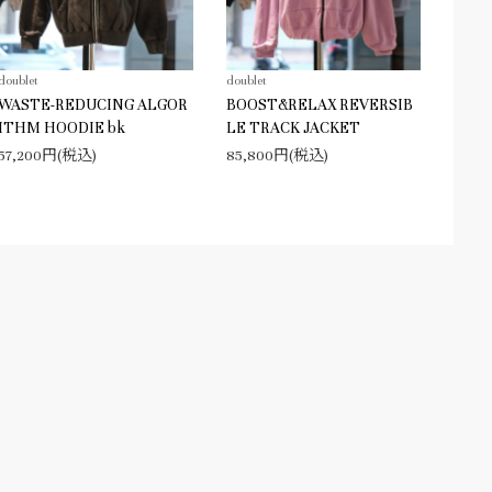
doublet
doublet
WASTE-REDUCING ALGOR
BOOST&RELAX REVERSIB
ITHM HOODIE bk
LE TRACK JACKET
57,200円(税込)
85,800円(税込)