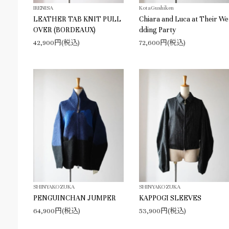
IRENISA
KotaGushiken
LEATHER TAB KNIT PULL
Chiara and Luca at Their We
OVER (BORDEAUX)
dding Party
42,900円(税込)
72,600円(税込)
SHINYAKOZUKA
SHINYAKOZUKA
PENGUINCHAN JUMPER
KAPPOGI SLEEVES
64,900円(税込)
53,900円(税込)