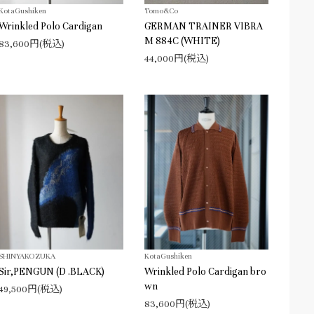
KotaGushiken
Tomo&Co
Wrinkled Polo Cardigan
GERMAN TRAINER VIBRA
M 884C (WHITE)
83,600円(税込)
44,000円(税込)
SHINYAKOZUKA
KotaGushiken
Sir,PENGUN (D .BLACK)
Wrinkled Polo Cardigan bro
wn
49,500円(税込)
83,600円(税込)