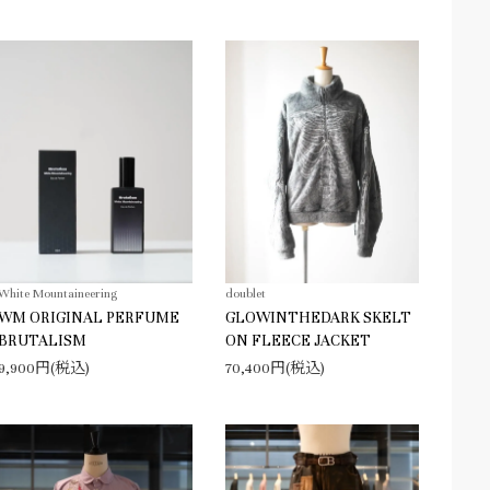
White Mountaineering
doublet
WM ORIGINAL PERFUME
GLOWINTHEDARK SKELT
BRUTALISM
ON FLEECE JACKET
9,900円(税込)
70,400円(税込)