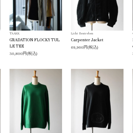
TAAKK
Licht Bestreben
GRADATION FLOCKY TUL
Carpenter Jacket
LE TEE
69,960円(税込)
30,800円(税込)