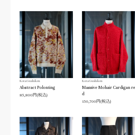
KotaGushiken
KotaGushiken
Abstract Polonting
Massive Mohair Cardigan r
d
85,800円(税込)
150,700円(税込)