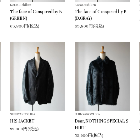
KotaGushiken
KotaGushiken
The face of C inspired by B
The face of C inspired by B
(GREEN)
(D.GRAY)
63,800円(税込)
63,800円(税込)
SHINYAKOZUKA
SHINYAKOZUKA
HIS JACKET
Dear,NOTHING SPECIAL S
HIRT
99,000円(税込)
53,900円(税込)