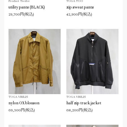
Product Twelve
TOGA TOO
utility pants (BLACK)
zip sweat pants
29,700円(税込)
42,900円(税込)
TOGA VIRILIS
TOGA VIRILIS
nylon OX blouson
half zip track jacket
69,300円(税込)
68,200円(税込)