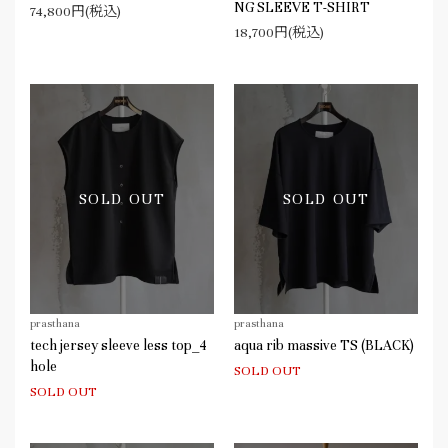
NG SLEEVE T-SHIRT
74,800円(税込)
18,700円(税込)
SOLD OUT
SOLD OUT
prasthana
prasthana
tech jersey sleeve less top_4
aqua rib massive TS (BLACK)
hole
SOLD OUT
SOLD OUT