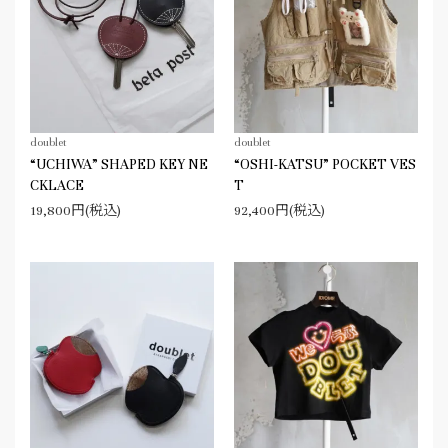
doublet
doublet
“UCHIWA” SHAPED KEY NE
“OSHI-KATSU” POCKET VES
CKLACE
T
19,800円(税込)
92,400円(税込)