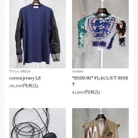
TOGA VIRILIS
doublet
cotton jersey LS
“SHIBORI” FLAG L/S T-SHIR
T
36,300円(税込)
41,800円(税込)