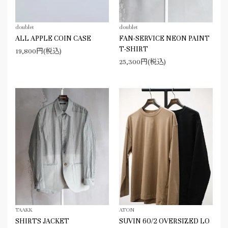
doublet
doublet
ALL APPLE COIN CASE
FAN-SERVICE NEON PAINT
T-SHIRT
19,800円(税込)
25,300円(税込)
TAAKK
ATON
SHIRTS JACKET
SUVIN 60/2 OVERSIZED LO