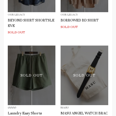
OUR LEGACY
OUR LEGACY
BEYOND SHIRT SHORTSLE
BORROWED BD SHIRT
EVE
SOLD OUT
SOLD OUT
SOLD OUT
SOLD OUT
ØØØØ
MASU
Laundry Easy Shorts
MASU ANGEL WATCH BRAC