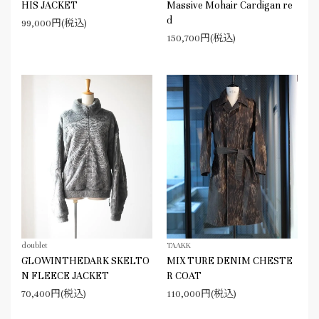
HIS JACKET
Massive Mohair Cardigan re
d
99,000円(税込)
150,700円(税込)
doublet
TAAKK
GLOWINTHEDARK SKELTO
MIX TURE DENIM CHESTE
N FLEECE JACKET
R COAT
70,400円(税込)
110,000円(税込)