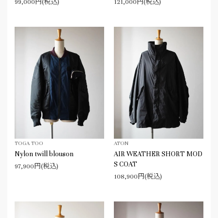
99,000円(税込)
121,000円(税込)
TOGA TOO
ATON
Nylon twill blouson
AIR WEATHER SHORT MOD
S COAT
97,900円(税込)
108,900円(税込)