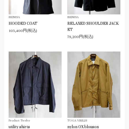
IRENISA
IRENISA
HOODED COAT
RELAXED SHOULDER JACK
ET
103,400円(税込)
79,200円(税込)
Product Twelve
TOGA VIRILIS
utility shirts
nylon OX blouson