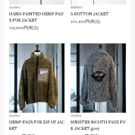
doublet
IRENISA
HAND-PAINTED HEMP FAU
3-BUTTON JACKET
X FUR JACKET
103,400円(税込)
129,800円(税込)
doublet
doublet
HEMP FAUX FUR ZIP-UP JAC
SINISTER MOUTH FAUX FU
KET
R JACKET grey