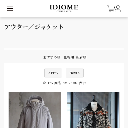
アウター／ジャケット
おすすめ順
価格順
新着順
< Prev
Next >
175
73
108
全
商品
-
表示