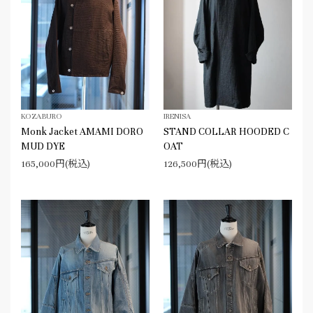
KOZABURO
IRENISA
Monk Jacket AMAMI DORO
STAND COLLAR HOODED C
MUD DYE
OAT
165,000円(税込)
126,500円(税込)